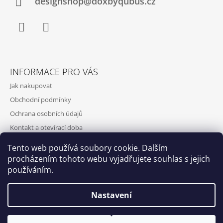
designshop@doxbyqubus.cz
Facebook
Instagram
INFORMACE PRO VÁS
Jak nakupovat
Obchodní podmínky
Ochrana osobních údajů
Kontakt a otevírací doba
Doprava a platba
Tento web používá soubory cookie. Dalším
O nás
procházením tohoto webu vyjadřujete souhlas s jejich
používáním.
Nastavení
Qubus
DoxByQubus
© 2026 DOX BY QUBUS. Všechna práva
Vytvořil Shoptet