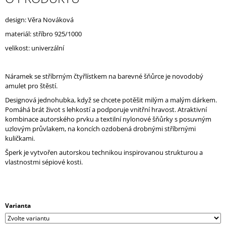
J
E
design: Věra Nováková
M
materiál: stříbro 925/1000
E
velikost: univerzální
Náramek se stříbrným čtyřlístkem na barevné šňůrce je novodobý
amulet pro štěstí.
Designová jednohubka, když se chcete potěšit milým a malým dárkem.
Pomáhá brát život s lehkostí a podporuje vnitřní hravost. Atraktivní
kombinace autorského prvku a textilní nylonové šňůrky s posuvným
uzlovým průvlakem, na koncích ozdobená drobnými stříbrnými
kuličkami.
Šperk je vytvořen autorskou technikou inspirovanou strukturou a
vlastnostmi sépiové kosti.
Varianta