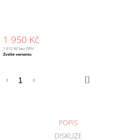
1 950 Kč
1 612 Kč bez DPH
Měrná
Zvolte variantu
cena:
DO
KOŠÍKU
POPIS
DISKUZE