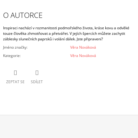
O AUTORCE
Inspiraci nachází v rozmanitosti podmořského života, kráse kovu a odvěké
touze člověka zhmotňovat a přetvářet. V jejích špercích můžete zachytit
záblesky slunečních paprsků i volání dálek. Jste připraveni?
Jméno značky
:
Věra Nováková
Kategorie
:
Věra Nováková
ZEPTAT SE
SDÍLET
Z