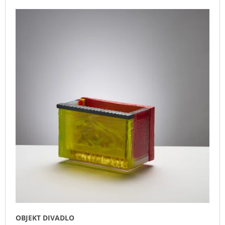
V
Z
A
Ý
E
J
P
N
Í
I
Í
T
S
P
?
P
R
R
O
O
D
D
U
HLEDAT
U
K
K
T
T
Ů
D
Ů
O
P
O
R
U
Č
OBJEKT DIVADLO
U