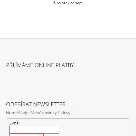
5
položek celkem
O
V
L
Á
D
A
C
Í
P
Z
R
Á
V
PŘIJÍMÁME ONLINE PLATBY
P
K
Y
A
V
T
Ý
P
Í
I
S
ODEBÍRAT NEWSLETTER
U
Nezmeškejte žádné novinky či slevy!
E-mail