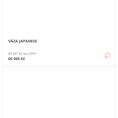
VÁZA JAPANESE
49 587 Kč bez DPH
DE
60 000 Kč