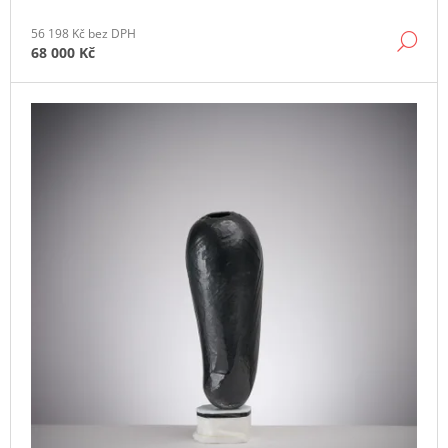
J
E
56 198 Kč bez DPH
DE
68 000 Kč
M
E