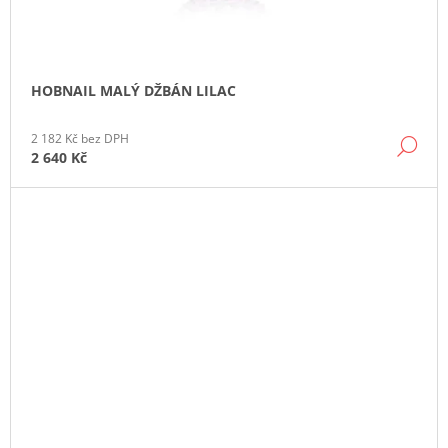
HOBNAIL MALÝ DŽBÁN LILAC
2 182 Kč bez DPH
DE
2 640 Kč