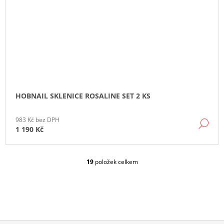
HOBNAIL SKLENICE ROSALINE SET 2 KS
983 Kč bez DPH
DE
1 190 Kč
19
položek celkem
O
V
L
Á
D
A
C