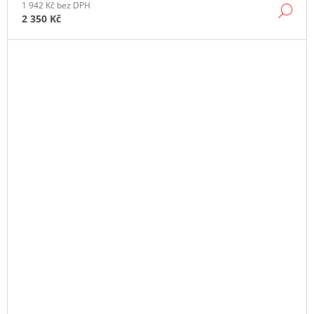
1 942 Kč bez DPH
DE
2 350 Kč