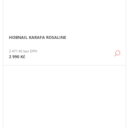
HOBNAIL KARAFA ROSALINE
2 471 Kč bez DPH
DE
2 990 Kč