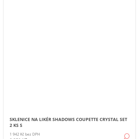
SKLENICE NA LIKÉR SHADOWS COUPETTE CRYSTAL SET
2 KS S
1 942 Kč bez DPH
DE