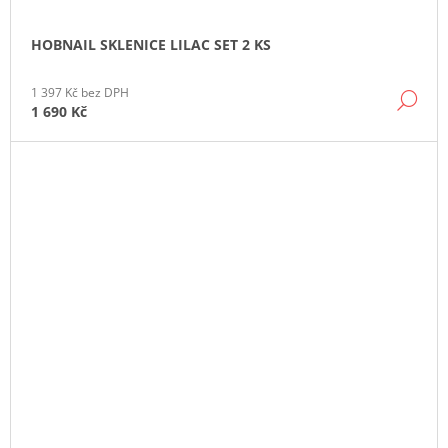
HOBNAIL SKLENICE LILAC SET 2 KS
1 397 Kč bez DPH
DE
1 690 Kč