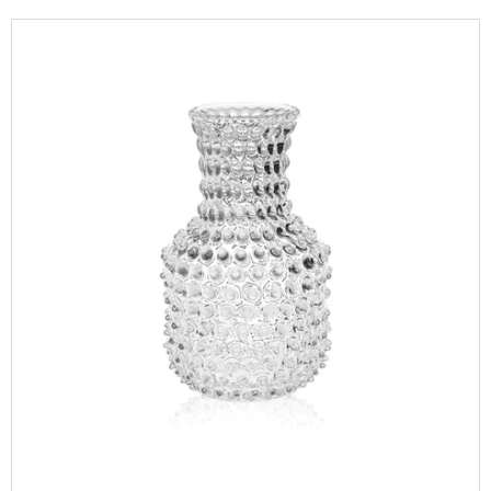
P
A
V
R
J
Ý
O
Í
P
D
T
I
U
?
S
K
P
T
R
Ů
O
D
HLEDAT
U
K
T
D
O
Ů
P
O
R
U
Č
U