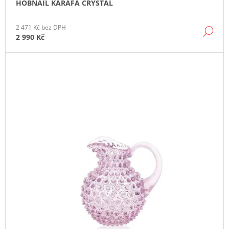
HOBNAIL KARAFA CRYSTAL
J
E
M
2 471 Kč bez DPH
DE
E
2 990 Kč