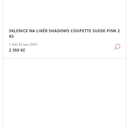
SKLENICE NA LIKÉR SHADOWS COUPETTE SUEDE PINK 2
KS
1 942 Kč bez DPH
DE
2 350 Kč