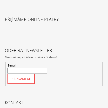
Í
P
Z
R
Á
V
PŘIJÍMÁME ONLINE PLATBY
P
K
Y
A
V
T
Ý
P
Í
I
S
ODEBÍRAT NEWSLETTER
U
Nezmeškejte žádné novinky či slevy!
E-mail
PŘIHLÁSIT SE
KONTAKT