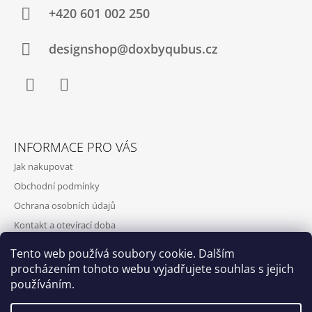
+420‭ 601 002 250
designshop@doxbyqubus.cz
Facebook
Instagram
INFORMACE PRO VÁS
Jak nakupovat
Obchodní podmínky
Ochrana osobních údajů
Kontakt a otevírací doba
Doprava a platba
Tento web používá soubory cookie. Dalším
O nás
procházením tohoto webu vyjadřujete souhlas s jejich
používáním.