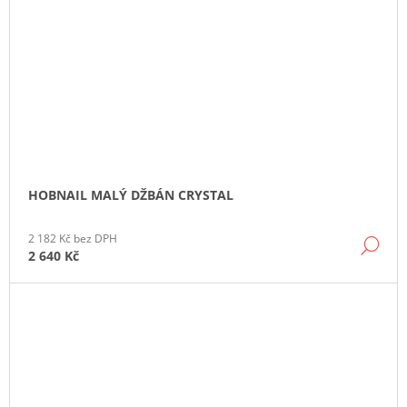
HOBNAIL MALÝ DŽBÁN CRYSTAL
2 182 Kč bez DPH
DE
2 640 Kč