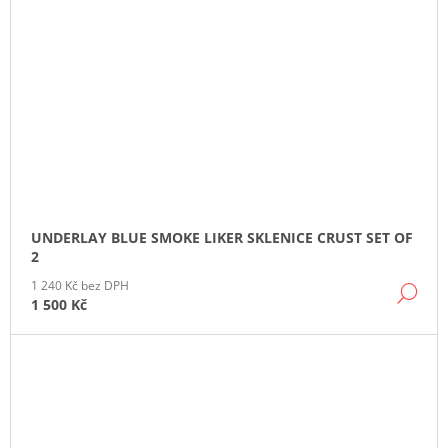
UNDERLAY BLUE SMOKE LIKER SKLENICE CRUST SET OF
2
1 240 Kč bez DPH
DE
1 500 Kč