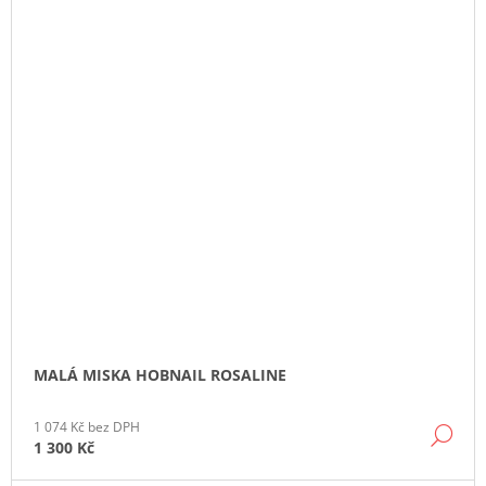
MALÁ MISKA HOBNAIL ROSALINE
1 074 Kč bez DPH
DE
1 300 Kč