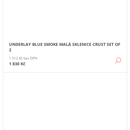
UNDERLAY BLUE SMOKE MALÁ SKLENICE CRUST SET OF
2
1 512 Kč bez DPH
DE
1 830 Kč