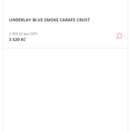
UNDERLAY BLUE SMOKE CARAFE CRUST
2 909 Kč bez DPH
DE
3 520 Kč