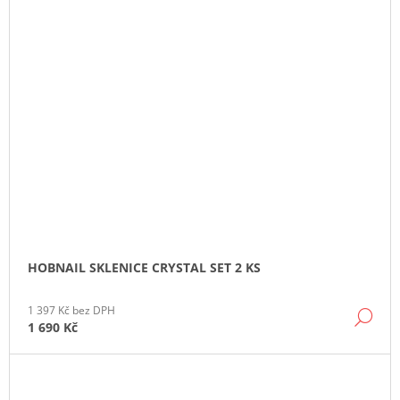
HOBNAIL SKLENICE CRYSTAL SET 2 KS
1 397 Kč bez DPH
DE
1 690 Kč