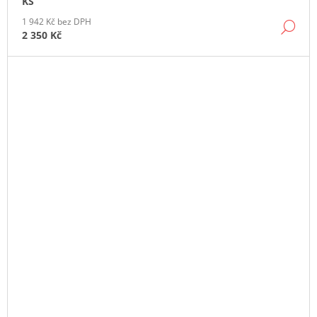
KS
1 942 Kč bez DPH
DE
2 350 Kč