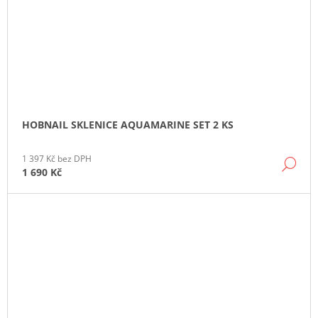
HOBNAIL SKLENICE AQUAMARINE SET 2 KS
1 397 Kč bez DPH
DE
1 690 Kč