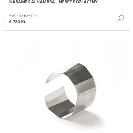
NÁRAMEK ALHAMBRA - NEREZ POZLACENÝ
J
E
M
5 603 Kč bez DPH
DE
E
6 780 Kč