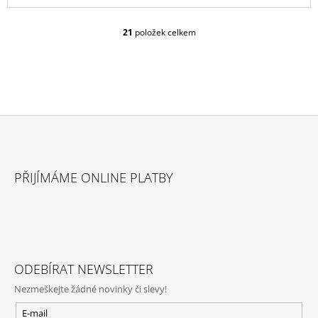
21
položek celkem
O
V
L
Á
D
A
C
Í
P
Z
R
Á
V
PŘIJÍMÁME ONLINE PLATBY
P
K
Y
A
V
T
Ý
P
Í
I
S
ODEBÍRAT NEWSLETTER
U
Nezmeškejte žádné novinky či slevy!
E-mail