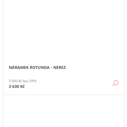
NÁRAMEK ROTUNDA - NEREZ
3 000 Kč bez DPH
DE
3 630 Kč