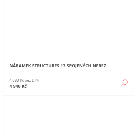
NÁRAMEK STRUCTURES 13 SPOJENÝCH NEREZ
4 083 Kč bez DPH
DE
4 940 Kč