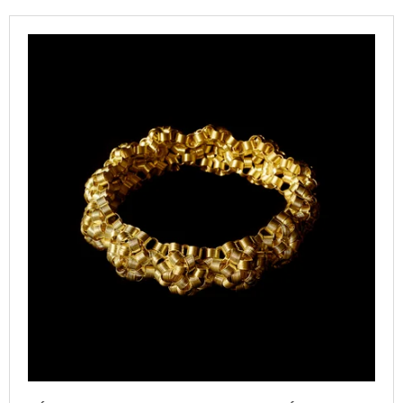
P
A
V
R
J
Ý
O
Í
P
D
T
I
U
?
S
K
P
T
R
Ů
O
D
HLEDAT
U
K
T
D
O
Ů
P
O
R
U
Č
U