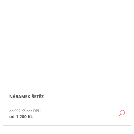
NÁRAMEK ŘETĚZ
od 992 Kč bez DPH
DE
od
1 200 Kč