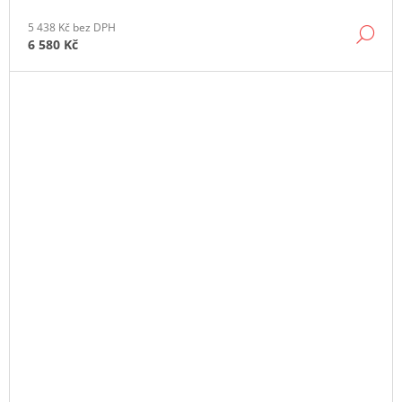
5 438 Kč bez DPH
DE
6 580 Kč