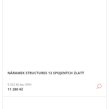
NÁRAMEK STRUCTURES 13 SPOJENÝCH ZLATÝ
9 322 Kč bez DPH
DE
11 280 Kč