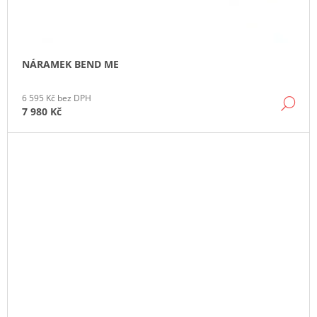
NÁRAMEK BEND ME
6 595 Kč bez DPH
DE
7 980 Kč