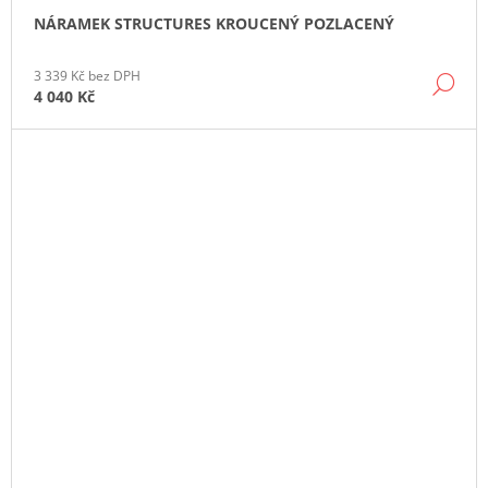
NÁRAMEK STRUCTURES KROUCENÝ POZLACENÝ
3 339 Kč bez DPH
DE
4 040 Kč