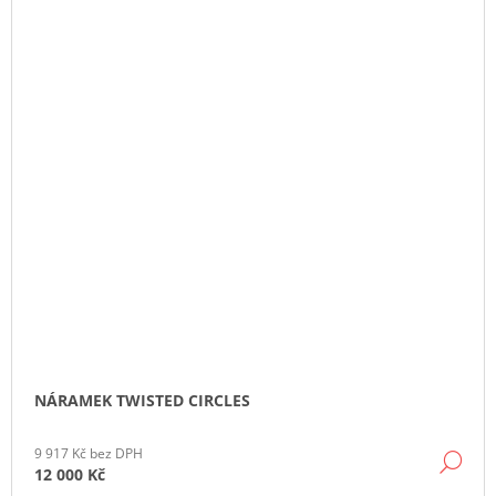
NÁRAMEK TWISTED CIRCLES
9 917 Kč bez DPH
DE
12 000 Kč