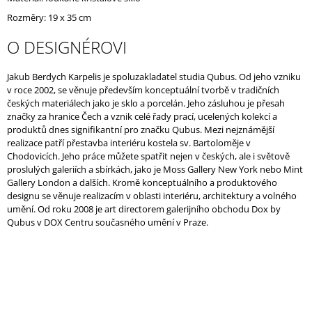
J
Rozměry: 19 x 35 cm
E
M
O DESIGNÉROVI
E
Jakub Berdych Karpelis je spoluzakladatel studia Qubus. Od jeho vzniku
v roce 2002, se věnuje především konceptuální tvorbě v tradičních
českých materiálech jako je sklo a porcelán. Jeho zásluhou je přesah
značky za hranice Čech a vznik celé řady prací, ucelených kolekcí a
produktů dnes signifikantní pro značku Qubus. Mezi nejznámější
realizace patří přestavba interiéru kostela sv. Bartoloměje v
Chodovicích. Jeho práce můžete spatřit nejen v českých, ale i světově
proslulých galeriích a sbírkách, jako je Moss Gallery New York nebo Mint
Gallery London a dalších. Kromě konceptuálního a produktového
designu se věnuje realizacím v oblasti interiéru, architektury a volného
umění. Od roku 2008 je art directorem galerijního obchodu Dox by
Qubus v DOX Centru současného umění v Praze.