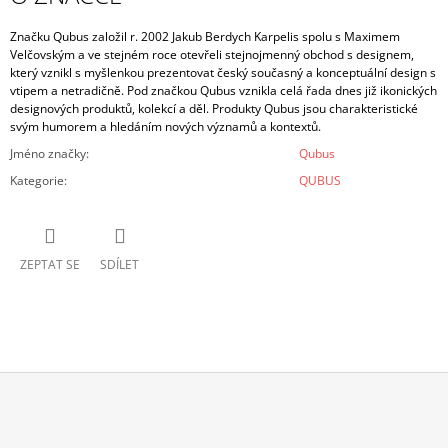
Značku Qubus založil r. 2002 Jakub Berdych Karpelis spolu s Maximem
Velčovským a ve stejném roce otevřeli stejnojmenný obchod s designem,
který vznikl s myšlenkou prezentovat český současný a konceptuální design s
vtipem a netradičně. Pod značkou Qubus vznikla celá řada dnes již ikonických
designových produktů, kolekcí a děl. Produkty Qubus jsou charakteristické
svým humorem a hledáním nových významů a kontextů.
Jméno značky
:
Qubus
Kategorie
:
QUBUS
ZEPTAT SE
SDÍLET
Z