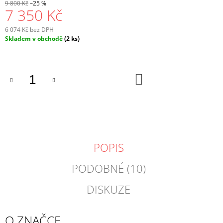
9 800 Kč
–25 %
7 350 Kč
6 074 Kč bez DPH
Měrná
Skladem v obchodě
(2 ks)
cena:
DO
KOŠÍKU
POPIS
PODOBNÉ (10)
DISKUZE
O ZNAČCE