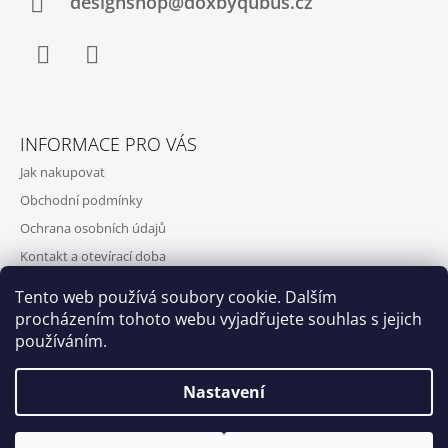
designshop@doxbyqubus.cz
Facebook
Instagram
INFORMACE PRO VÁS
Jak nakupovat
Obchodní podmínky
Ochrana osobních údajů
Kontakt a otevírací doba
Doprava a platba
Tento web používá soubory cookie. Dalším
O nás
procházením tohoto webu vyjadřujete souhlas s jejich
používáním.
Nastavení
Qubus
DoxByQubus
© 2026 DOX BY QUBUS. Všechna práva
Vytvořil Shoptet