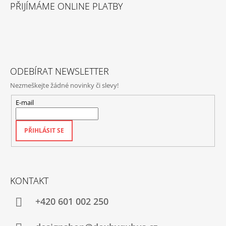
Á
PŘIJÍMÁME ONLINE PLATBY
P
A
T
Í
ODEBÍRAT NEWSLETTER
Nezmeškejte žádné novinky či slevy!
E-mail
PŘIHLÁSIT SE
KONTAKT
+420‭ 601 002 250