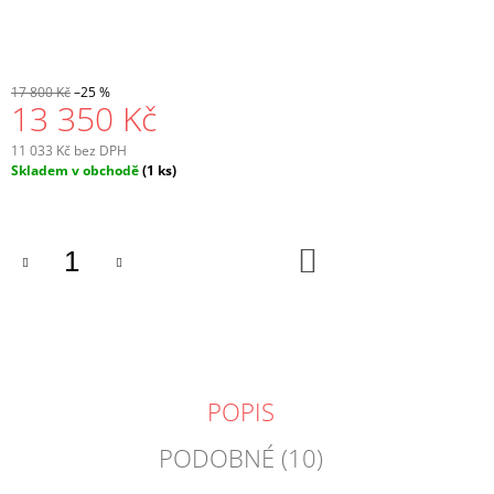
17 800 Kč
–25 %
13 350 Kč
11 033 Kč bez DPH
Měrná
Skladem v obchodě
(1 ks)
cena:
DO
KOŠÍKU
POPIS
PODOBNÉ (10)