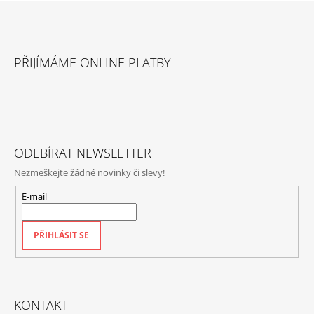
Z
Á
PŘIJÍMÁME ONLINE PLATBY
P
A
T
Í
ODEBÍRAT NEWSLETTER
Nezmeškejte žádné novinky či slevy!
E-mail
PŘIHLÁSIT SE
KONTAKT