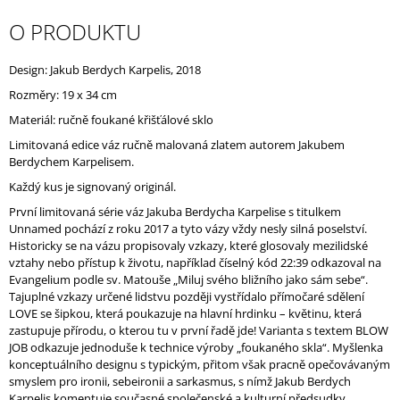
J
O PRODUKTU
E
M
E
Design: Jakub Berdych Karpelis, 2018
Rozměry: 19 x 34 cm
Materiál: ručně foukané křišťálové sklo
Limitovaná edice váz ručně malovaná zlatem autorem Jakubem
Berdychem Karpelisem.
Každý kus je signovaný originál.
První limitovaná série váz Jakuba Berdycha Karpelise s titulkem
Unnamed pochází z roku 2017 a tyto vázy vždy nesly silná poselství.
Historicky se na vázu propisovaly vzkazy, které glosovaly mezilidské
vztahy nebo přístup k životu, například číselný kód 22:39 odkazoval na
Evangelium podle sv. Matouše „Miluj svého bližního jako sám sebe“.
Tajuplné vzkazy určené lidstvu později vystřídalo přímočaré sdělení
LOVE se šipkou, která poukazuje na hlavní hrdinku – květinu, která
zastupuje přírodu, o kterou tu v první řadě jde! Varianta s textem
BLOW
JOB odkazuje jednoduše k technice výroby „foukaného skla“.
Myšlenka
konceptuálního designu s typickým, přitom však pracně opečovávaným
smyslem pro ironii, sebeironii a sarkasmus, s nímž Jakub Berdych
Karpelis komentuje současné společenské a kulturní předsudky.