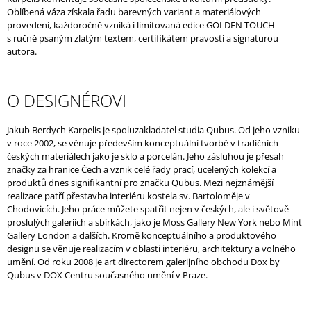
Oblíbená váza získala řadu barevných variant a materiálových
provedení, každoročně vzniká i limitovaná edice GOLDEN TOUCH
s ručně psaným zlatým textem, certifikátem pravosti a signaturou
autora.
O DESIGNÉROVI
Jakub Berdych Karpelis je spoluzakladatel studia Qubus. Od jeho vzniku
v roce 2002, se věnuje především konceptuální tvorbě v tradičních
českých materiálech jako je sklo a porcelán. Jeho zásluhou je přesah
značky za hranice Čech a vznik celé řady prací, ucelených kolekcí a
produktů dnes signifikantní pro značku Qubus. Mezi nejznámější
realizace patří přestavba interiéru kostela sv. Bartoloměje v
Chodovicích. Jeho práce můžete spatřit nejen v českých, ale i světově
proslulých galeriích a sbírkách, jako je Moss Gallery New York nebo Mint
Gallery London a dalších. Kromě konceptuálního a produktového
designu se věnuje realizacím v oblasti interiéru, architektury a volného
umění. Od roku 2008 je art directorem galerijního obchodu Dox by
Qubus v DOX Centru současného umění v Praze.