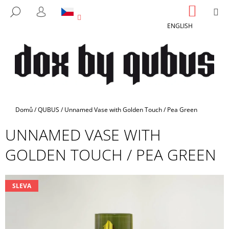
K
Přejít
NÁKUP
M
HLEDAT
na
KOŠÍK
O
PŘIHLÁŠENÍ
ZPĚT
ZPĚT
obsah
ENGLISH
Š
Í
C
K
O
P
O
T
Domů
/
QUBUS
/
Unnamed Vase with Golden Touch / Pea Green
Ř
UNNAMED VASE WITH
E
B
GOLDEN TOUCH / PEA GREEN
U
J
E
SLEVA
T
E
N