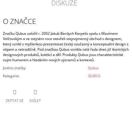
DISKUZE
O ZNAČCE
Značku Qubus založil r. 2002 Jakub Berdych Karpelis spolu s Maximem
Velčovským a ve stejném roce otevřeli stejnojmenný obchod s designem,
který vznikl s myšlenkou prezentovat český současný a konceptuální design s
vtipem a netradičně. Pod značkou Qubus vznikla celá řada dnes již ikonických
designových produktů, kolekcí a děl. Produkty Qubus jsou charakteristické
svým humorem a hledáním nových významů a kontextů.
Jméno značky
:
Qubus
Kategorie
:
QUBUS
ZEPTAT SE
SDÍLET