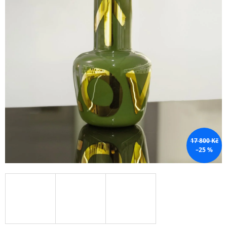
A
J
Í
T
?
HLEDAT
17 800 Kč
–25 %
D
O
P
O
R
U
Č
U