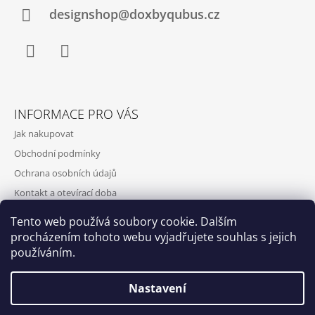
designshop@doxbyqubus.cz
Facebook
Instagram
INFORMACE PRO VÁS
Jak nakupovat
Obchodní podmínky
Ochrana osobních údajů
Kontakt a otevírací doba
Doprava a platba
Tento web používá soubory cookie. Dalším
O nás
procházením tohoto webu vyjadřujete souhlas s jejich
používáním.
Nastavení
Qubus
DoxByQubus