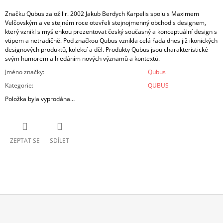
Značku Qubus založil r. 2002 Jakub Berdych Karpelis spolu s Maximem
Velčovským a ve stejném roce otevřeli stejnojmenný obchod s designem,
který vznikl s myšlenkou prezentovat český současný a konceptuální design s
vtipem a netradičně. Pod značkou Qubus vznikla celá řada dnes již ikonických
designových produktů, kolekcí a děl. Produkty Qubus jsou charakteristické
svým humorem a hledáním nových významů a kontextů.
Jméno značky
:
Qubus
Kategorie
:
QUBUS
Položka byla vyprodána…
ZEPTAT SE
SDÍLET
Z