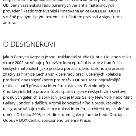
Oblíbená váza získala řadu barevných variant a materiálových
provedení, každoročně vzniká i limitovaná edice GOLDEN TOUCH
s ručně psaným zlatým textem, certifikátem pravosti a signaturou
autora.
O DESIGNÉROVI
Jakub Berdych Karpelis je spoluzakladatel studia Qubus. Od jeho vzniku
v roce 2002, se věnuje především konceptuální tvorbě v tradičních
českých materiálech jako je sklo a porcelán. Jeho zásluhou je přesah
značky za hranice Čech a vznik celé řady prací, ucelených kolekcí a
produktů dnes signifikantní pro značku Qubus. Mezi nejznámější
realizace patří přestavba interiéru kostela sv. Bartoloměje v
Chodovicích. Jeho práce můžete spatřit nejen v českých, ale i světově
proslulých galeriích a sbírkách, jako je Moss Gallery New York nebo Mint
Gallery London a dalších. Kromě konceptuálního a produktového
designu se věnuje realizacím v oblasti interiéru, architektury a volného
umění. Od roku 2008 je art directorem galerijního obchodu Dox by
Qubus v DOX Centru současného umění v Praze.