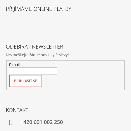
Á
PŘIJÍMÁME ONLINE PLATBY
P
A
T
Í
ODEBÍRAT NEWSLETTER
Nezmeškejte žádné novinky či slevy!
E-mail
PŘIHLÁSIT SE
KONTAKT
+420‭ 601 002 250