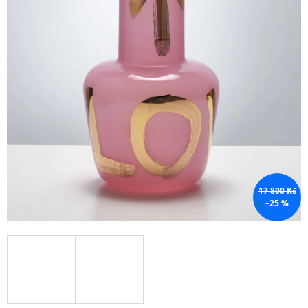
A
J
Í
T
?
HLEDAT
17 800 Kč
–25 %
D
O
P
O
R
U
Č
U