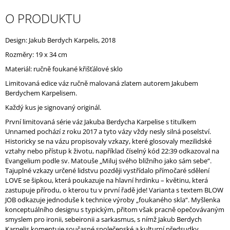
J
O PRODUKTU
E
M
E
Design: Jakub Berdych Karpelis, 2018
Rozměry: 19 x 34 cm
Materiál: ručně foukané křišťálové sklo
Limitovaná edice váz ručně malovaná zlatem autorem Jakubem
Berdychem Karpelisem.
Každý kus je signovaný originál.
První limitovaná série váz Jakuba Berdycha Karpelise s titulkem
Unnamed pochází z roku 2017 a tyto vázy vždy nesly silná poselství.
Historicky se na vázu propisovaly vzkazy, které glosovaly mezilidské
vztahy nebo přístup k životu, například číselný kód 22:39 odkazoval na
Evangelium podle sv. Matouše „Miluj svého bližního jako sám sebe“.
Tajuplné vzkazy určené lidstvu později vystřídalo přímočaré sdělení
LOVE se šipkou, která poukazuje na hlavní hrdinku – květinu, která
zastupuje přírodu, o kterou tu v první řadě jde! Varianta s textem
BLOW
JOB odkazuje jednoduše k technice výroby „foukaného skla“.
Myšlenka
konceptuálního designu s typickým, přitom však pracně opečovávaným
smyslem pro ironii, sebeironii a sarkasmus, s nímž Jakub Berdych
Karpelis komentuje současné společenské a kulturní předsudky.