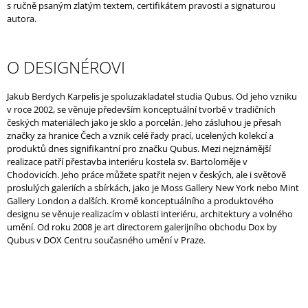
s ručně psaným zlatým textem, certifikátem pravosti a signaturou
autora.
O DESIGNÉROVI
Jakub Berdych Karpelis je spoluzakladatel studia Qubus. Od jeho vzniku
v roce 2002, se věnuje především konceptuální tvorbě v tradičních
českých materiálech jako je sklo a porcelán. Jeho zásluhou je přesah
značky za hranice Čech a vznik celé řady prací, ucelených kolekcí a
produktů dnes signifikantní pro značku Qubus. Mezi nejznámější
realizace patří přestavba interiéru kostela sv. Bartoloměje v
Chodovicích. Jeho práce můžete spatřit nejen v českých, ale i světově
proslulých galeriích a sbírkách, jako je Moss Gallery New York nebo Mint
Gallery London a dalších. Kromě konceptuálního a produktového
designu se věnuje realizacím v oblasti interiéru, architektury a volného
umění. Od roku 2008 je art directorem galerijního obchodu Dox by
Qubus v DOX Centru současného umění v Praze.