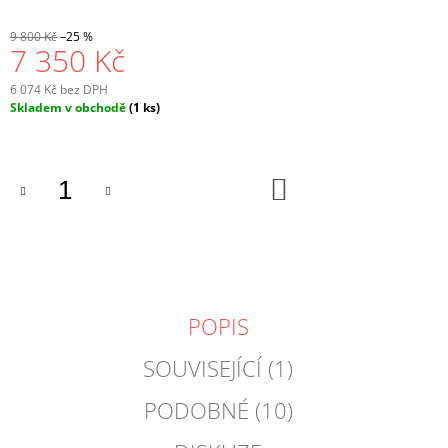
9 800 Kč
–25 %
7 350 Kč
6 074 Kč bez DPH
Měrná
Skladem v obchodě
(1 ks)
cena:
DO
KOŠÍKU
POPIS
SOUVISEJÍCÍ (1)
PODOBNÉ (10)