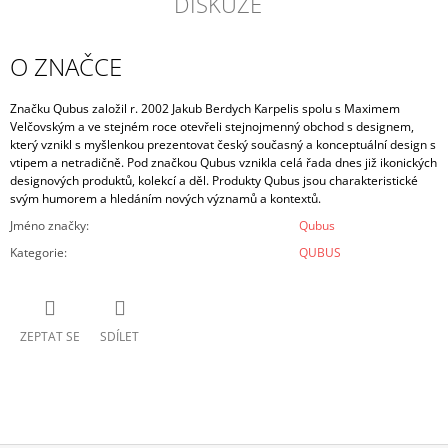
DISKUZE
O ZNAČCE
Značku Qubus založil r. 2002 Jakub Berdych Karpelis spolu s Maximem
Velčovským a ve stejném roce otevřeli stejnojmenný obchod s designem,
který vznikl s myšlenkou prezentovat český současný a konceptuální design s
vtipem a netradičně. Pod značkou Qubus vznikla celá řada dnes již ikonických
designových produktů, kolekcí a děl. Produkty Qubus jsou charakteristické
svým humorem a hledáním nových významů a kontextů.
Jméno značky
:
Qubus
Kategorie
:
QUBUS
ZEPTAT SE
SDÍLET