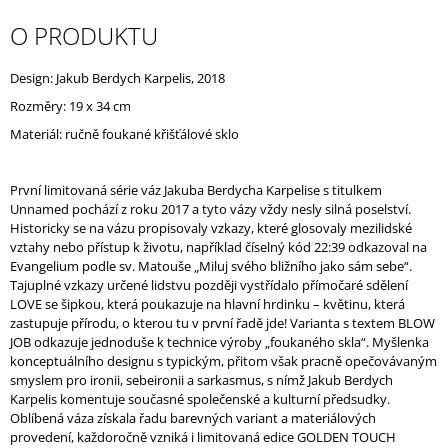
J
O PRODUKTU
E
M
E
Design: Jakub Berdych Karpelis, 2018
Rozměry: 19 x 34 cm
Materiál: ručně foukané křišťálové sklo
První limitovaná série váz Jakuba Berdycha Karpelise s titulkem
Unnamed pochází z roku 2017 a tyto vázy vždy nesly silná poselství.
Historicky se na vázu propisovaly vzkazy, které glosovaly mezilidské
vztahy nebo přístup k životu, například číselný kód 22:39 odkazoval na
Evangelium podle sv. Matouše „Miluj svého bližního jako sám sebe“.
Tajuplné vzkazy určené lidstvu později vystřídalo přímočaré sdělení
LOVE se šipkou, která poukazuje na hlavní hrdinku – květinu, která
zastupuje přírodu, o kterou tu v první řadě jde! Varianta s textem
BLOW
JOB odkazuje jednoduše k technice výroby „foukaného skla“.
Myšlenka
konceptuálního designu s typickým, přitom však pracně opečovávaným
smyslem pro ironii, sebeironii a sarkasmus, s nímž Jakub Berdych
Karpelis komentuje současné společenské a kulturní předsudky.
Oblíbená váza získala řadu barevných variant a materiálových
provedení, každoročně vzniká i limitovaná edice GOLDEN TOUCH