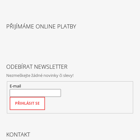
Z
Á
PŘIJÍMÁME ONLINE PLATBY
P
A
T
Í
ODEBÍRAT NEWSLETTER
Nezmeškejte žádné novinky či slevy!
E-mail
PŘIHLÁSIT SE
KONTAKT