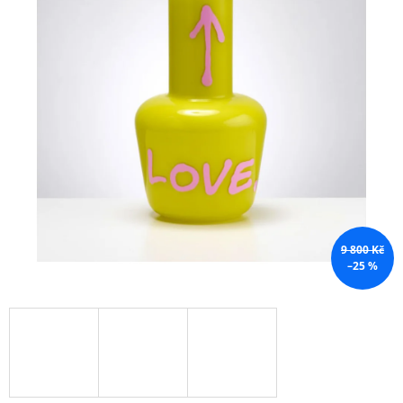
A
J
Í
T
?
HLEDAT
9 800 Kč
–25 %
D
O
P
O
R
U
Č
U