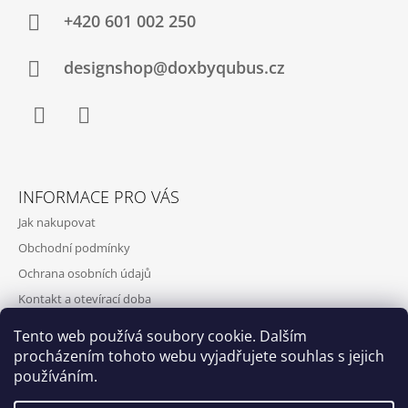
+420‭ 601 002 250
designshop@doxbyqubus.cz
Facebook
Instagram
INFORMACE PRO VÁS
Jak nakupovat
Obchodní podmínky
Ochrana osobních údajů
Kontakt a otevírací doba
Doprava a platba
Tento web používá soubory cookie. Dalším
O nás
procházením tohoto webu vyjadřujete souhlas s jejich
používáním.