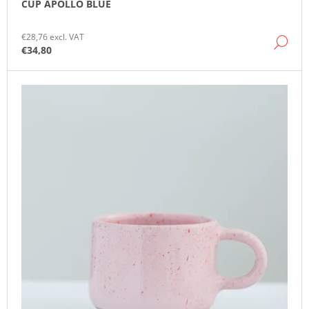
CUP APOLLO BLUE
O
M
M
€28,76 excl. VAT
DE
E
€34,80
N
D