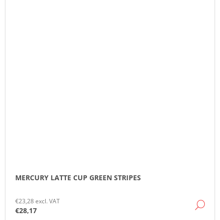
MERCURY LATTE CUP GREEN STRIPES
€23,28 excl. VAT
DE
€28,17