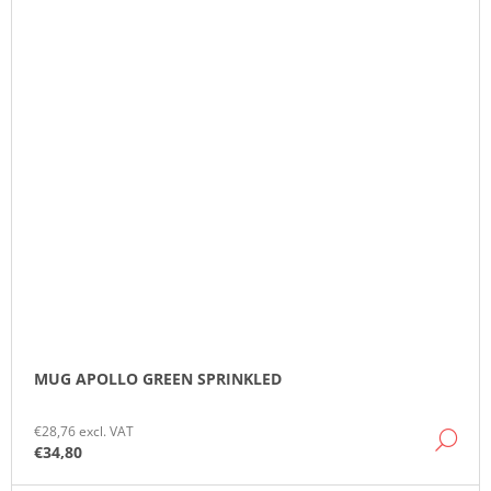
MUG APOLLO GREEN SPRINKLED
€28,76 excl. VAT
DE
€34,80