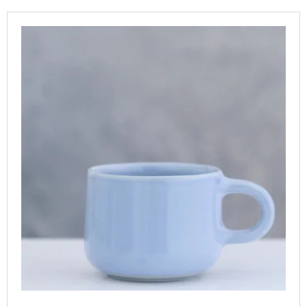
T
I
L
S
N
I
O
G
S
R
F
T
T
O
O
I
R
F
N
?
P
G
R
O
D
U
SEARCH
C
T
S
W
E
R
E
C