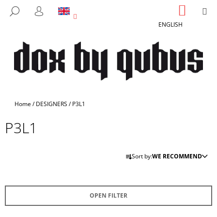
C
Skip
SHOPP
M
SEARCH
to
CART
A
LOGIN
BACK
BACK
content
ENGLISH
R
T
W
H
A
T
A
Home
/
DESIGNERS
/
P3L1
R
P3L1
E
Y
P
O
Sort by:
WE RECOMMEND
R
U
O
L
D
O
OPEN FILTER
U
O
C
K