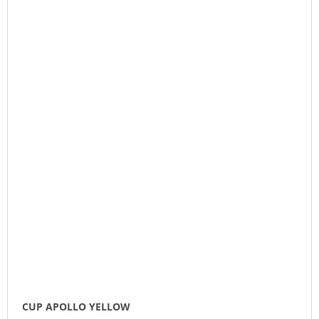
CUP APOLLO YELLOW