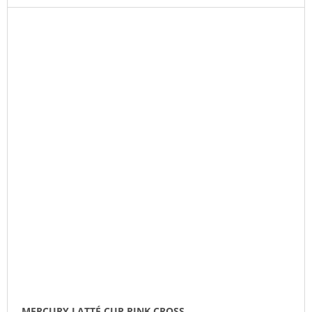
MERCURY LATTÉ CUP PINK CROSS