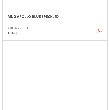
MUG APOLLO BLUE SPECKLED
€28,76 excl. VAT
DE
€34,80