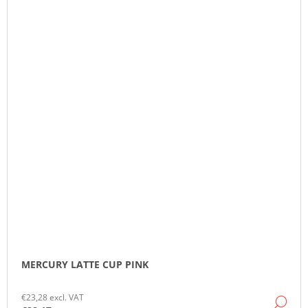
MERCURY LATTE CUP PINK
€23,28 excl. VAT
DE