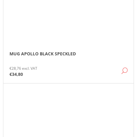
MUG APOLLO BLACK SPECKLED
€28,76 excl. VAT
DE
€34,80