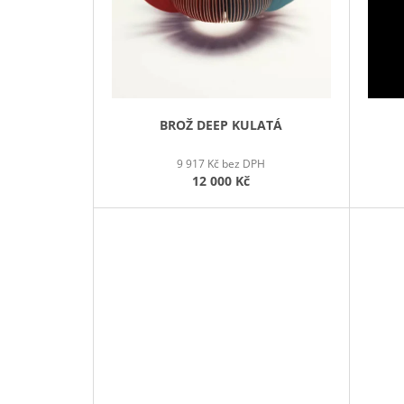
R
O
D
U
K
T
BROŽ DEEP KULATÁ
Ů
9 917 Kč bez DPH
12 000 Kč