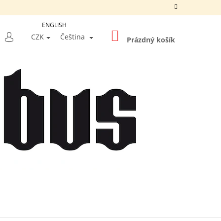
ENGLISH
NÁKUPNÍ
LEDAT
CZK
Čeština
KOŠÍK
Prázdný košík
PŘIHLÁŠENÍ