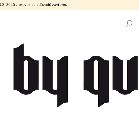
e 9.8. 2026 z provozních důvodů zavřeno.
H
CO POTŘEBUJETE NAJÍT?
HLEDAT
DOPORUČUJEME