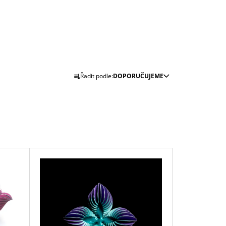
Ř
Řadit podle:
DOPORUČUJEME
A
Z
E
N
Í
P
R
O
D
U
K