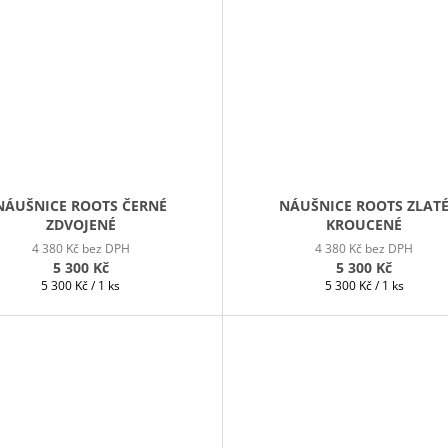
NÁUŠNICE ROOTS ČERNÉ
NÁUŠNICE ROOTS ZLAT
ZDVOJENÉ
KROUCENÉ
4 380 Kč bez DPH
4 380 Kč bez DPH
5 300 Kč
5 300 Kč
Měrná
Měrná
5 300 Kč / 1 ks
5 300 Kč / 1 ks
cena:
cena: