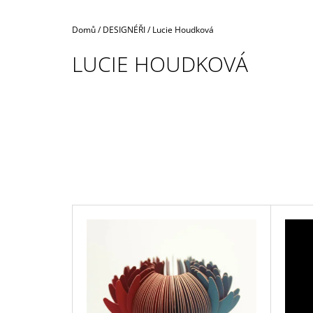
Domů
/
DESIGNÉŘI
/
Lucie Houdková
LUCIE HOUDKOVÁ
V
Ý
P
I
S
P