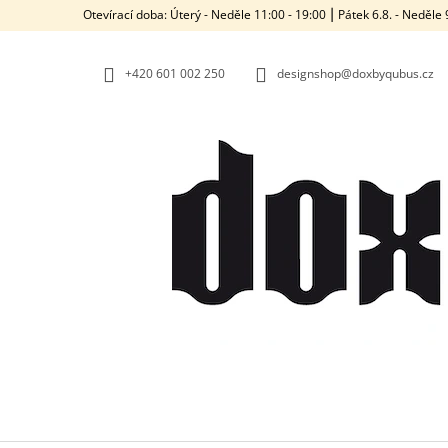
K
Přejít
Otevírací doba: Úterý - Neděle 11:00 - 19:00 ⎮ Pátek 6.8. - Neděl
na
O
ZPĚT
ZPĚT
obsah
DO
DO
Š
OBCHODU
OBCHODU
+420‭ 601 002 250
designshop@doxbyqubus.cz
Í
K