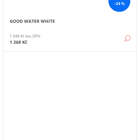
–24 %
GOOD WATER WHITE
1 048 Kč bez DPH
DE
1 268 Kč