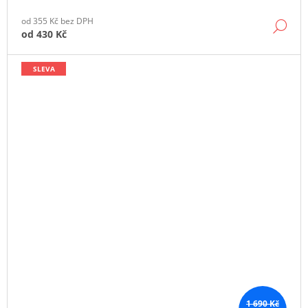
od 355 Kč bez DPH
DE
od
430 Kč
SLEVA
1 690 Kč