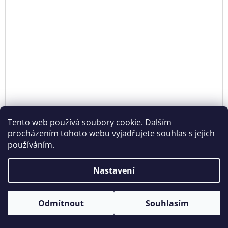
Tento web používá soubory cookie. Dalším
procházením tohoto webu vyjadřujete souhlas s jejich
používáním.
Nastavení
KZW DEZERTNÍ TALÍŘ KUŘECÍ SUPREME
405 Kč bez DPH
DE
Otevírací doba: Úterý - Neděle 11:00 - 19:00 ⎮ Pátek 6.8. - Neděle
Odmítnout
Souhlasím
490 Kč
9.8. 2026 z provozních důvodů zavřeno.