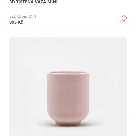
3D TIŠTĚNÁ VÁZA MINI
J
E
M
822 Kč bez DPH
DE
E
995 Kč