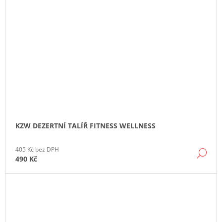
KZW DEZERTNÍ TALÍŘ FITNESS WELLNESS
405 Kč bez DPH
DE
490 Kč