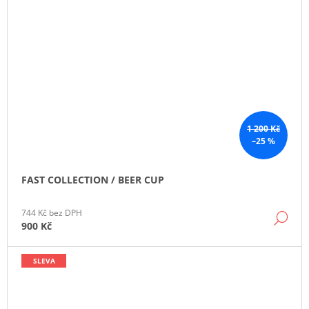
1 200 Kč
–25 %
FAST COLLECTION / BEER CUP
744 Kč bez DPH
DE
900 Kč
SLEVA