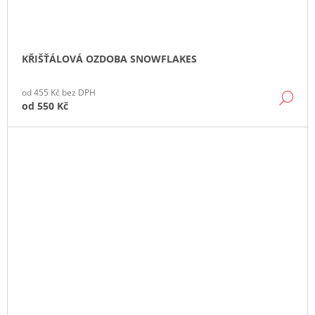
KŘIŠŤÁLOVÁ OZDOBA SNOWFLAKES
od 455 Kč bez DPH
DE
od
550 Kč