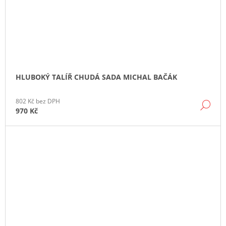
HLUBOKÝ TALÍŘ CHUDÁ SADA MICHAL BAČÁK
802 Kč bez DPH
DE
970 Kč