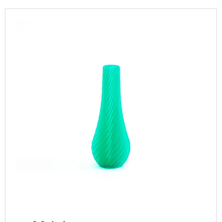
P
A
V
R
J
Ý
O
Í
P
D
T
I
U
?
S
K
P
T
R
Ů
O
D
HLEDAT
U
K
T
D
O
Ů
P
O
R
U
Č
U