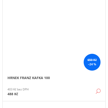
650 Kč
–24 %
HRNEK FRANZ KAFKA 100
403 Kč bez DPH
DE
488 Kč