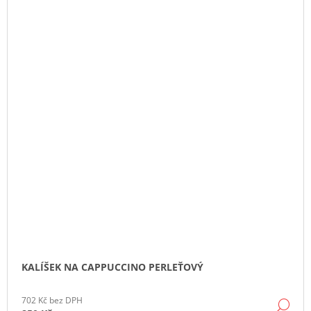
KALÍŠEK NA CAPPUCCINO PERLEŤOVÝ
702 Kč bez DPH
DE