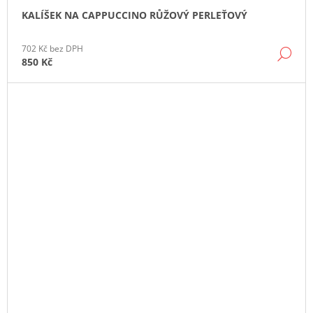
KALÍŠEK NA CAPPUCCINO RŮŽOVÝ PERLEŤOVÝ
702 Kč bez DPH
DE
850 Kč