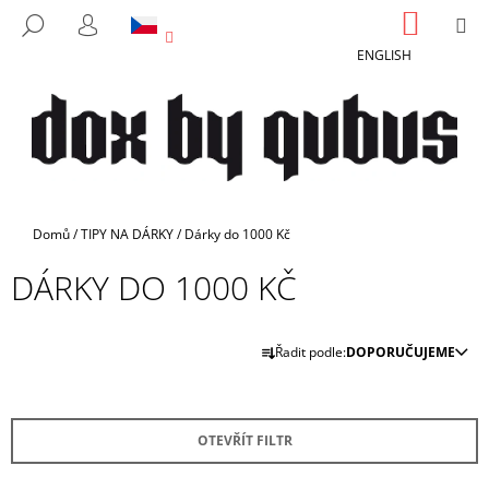
K
Přejít
NÁKUP
M
HLEDAT
na
KOŠÍK
O
PŘIHLÁŠENÍ
ZPĚT
ZPĚT
obsah
ENGLISH
Š
Í
C
K
O
P
O
T
Domů
/
TIPY NA DÁRKY
/
Dárky do 1000 Kč
Ř
DÁRKY DO 1000 KČ
E
B
Ř
U
Řadit podle:
DOPORUČUJEME
A
J
Z
E
E
T
OTEVŘÍT FILTR
N
E
Í
N