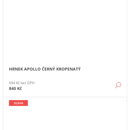
HRNEK APOLLO ČERNÝ KROPENATÝ
694 Kč bez DPH
DE
840 Kč
SLEVA