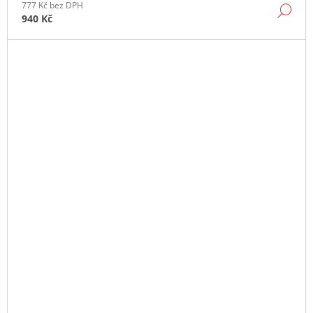
777 Kč bez DPH
DE
940 Kč