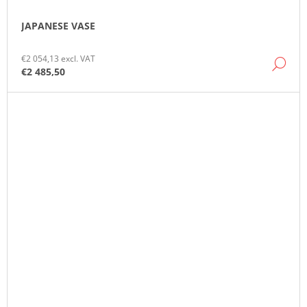
JAPANESE VASE
€2 054,13 excl. VAT
DE
€2 485,50