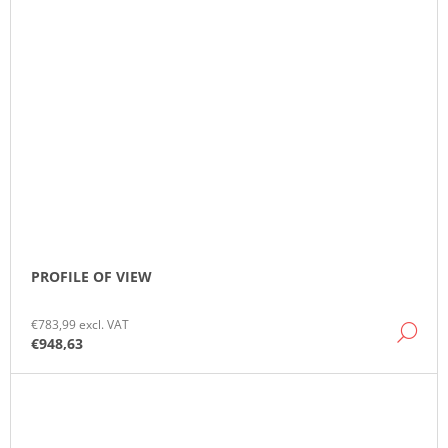
PROFILE OF VIEW
€783,99 excl. VAT
DE
€948,63