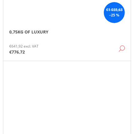
€1 035,63
–25 %
0,75KG OF LUXURY
€641,92 excl. VAT
DE
€776,72