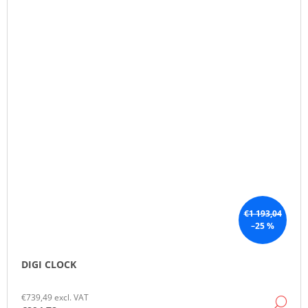
€1 193,04
–25 %
DIGI CLOCK
€739,49 excl. VAT
DE