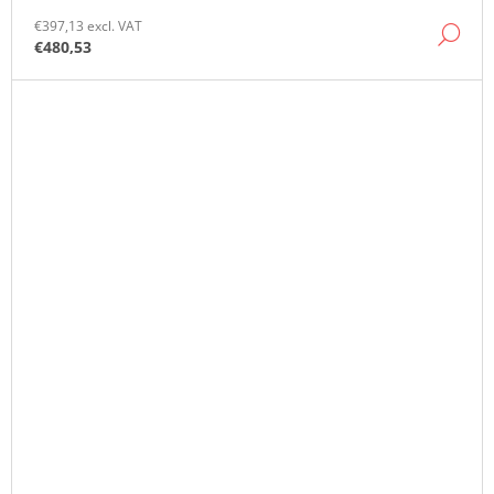
€397,13 excl. VAT
DE
€480,53