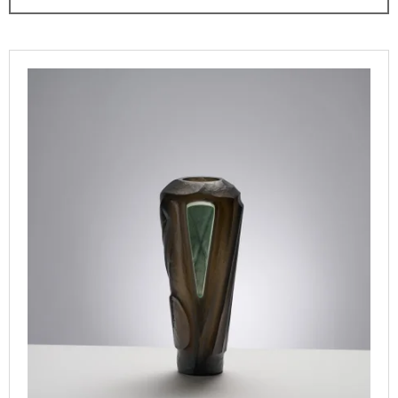
U
I
C
N
T
L
G
S
I
F
O
S
O
R
T
R
T
O
?
I
F
N
P
G
R
O
SEARCH
D
U
C
W
T
E
S
R
E
C