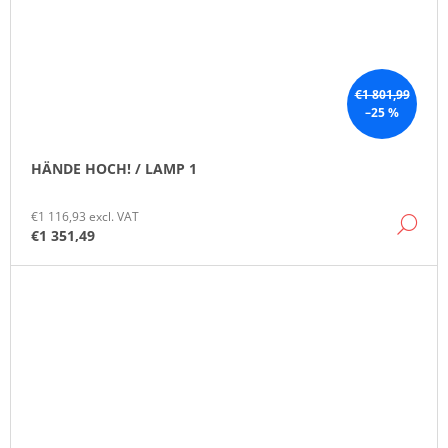
€1 801,99
–25 %
HÄNDE HOCH! / LAMP 1
€1 116,93 excl. VAT
DE
€1 351,49