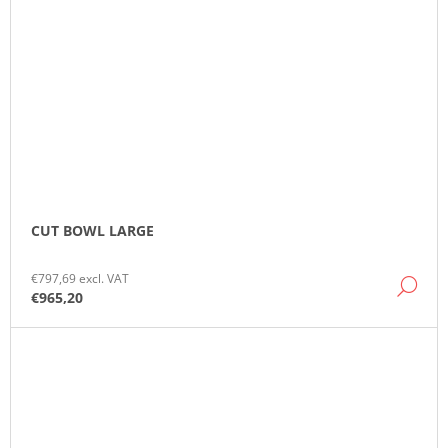
CUT BOWL LARGE
€797,69 excl. VAT
DE
€965,20