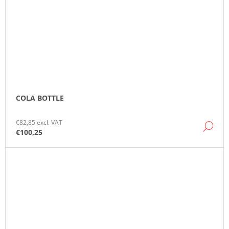
COLA BOTTLE
€82,85 excl. VAT
DE
€100,25