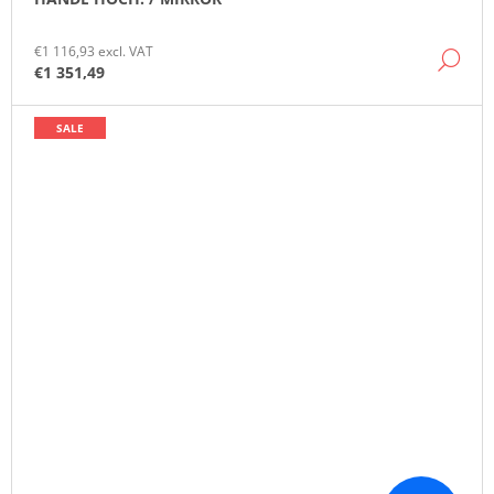
€1 116,93 excl. VAT
DE
€1 351,49
SALE