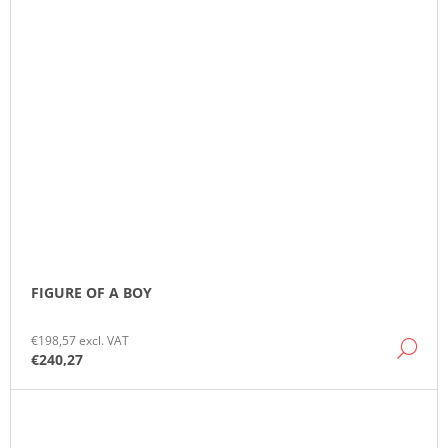
FIGURE OF A BOY
€198,57 excl. VAT
DE
€240,27