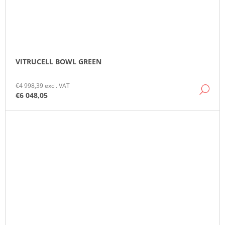
VITRUCELL BOWL GREEN
€4 998,39 excl. VAT
DE
€6 048,05