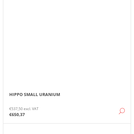
HIPPO SMALL URANIUM
€537,50 excl. VAT
DE
€650,37