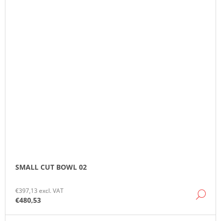
SMALL CUT BOWL 02
€397,13 excl. VAT
DE
€480,53