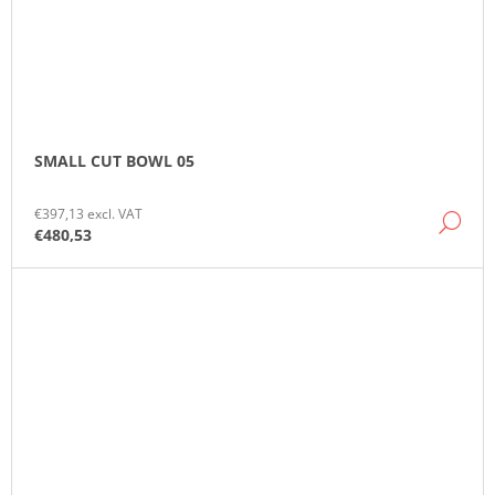
SMALL CUT BOWL 05
€397,13 excl. VAT
DE
€480,53