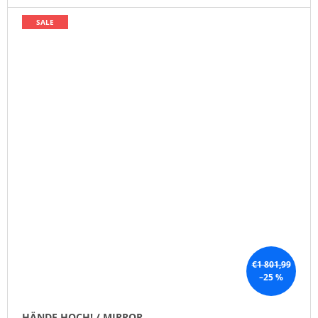
SALE
€1 801,99
–25 %
HÄNDE HOCH! / MIRROR