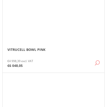
VITRUCELL BOWL PINK
€4 998,39 excl. VAT
DE
€6 048,05