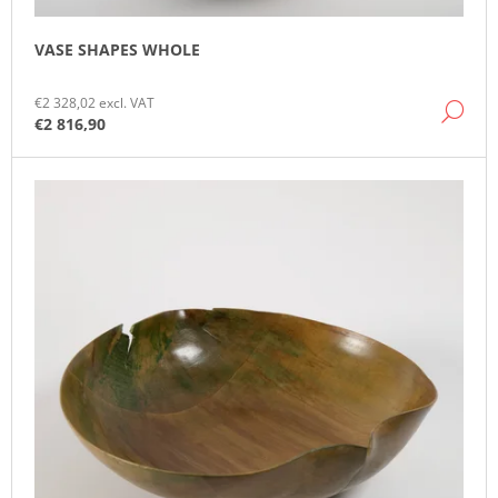
O
M
VASE SHAPES WHOLE
M
E
N
€2 328,02 excl. VAT
DE
D
€2 816,90