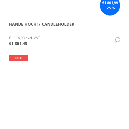
€1 801,99
–25 %
HÄNDE HOCH! / CANDLEHOLDER
€1 116,93 excl. VAT
DE
€1 351,49
SALE