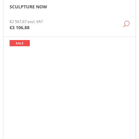
SCULPTURE NOW
€2 567,67 excl. VAT
DE
€3 106,88
SALE