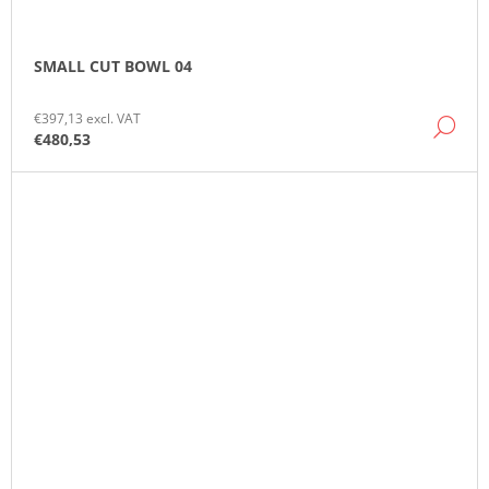
SMALL CUT BOWL 04
€397,13 excl. VAT
DE
€480,53