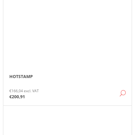
HOTSTAMP
€166,04 excl. VAT
DE
€200,91