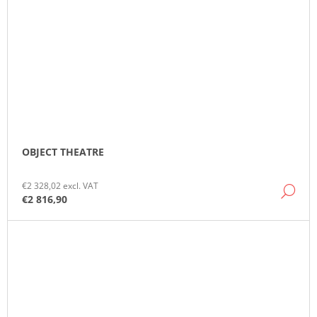
OBJECT THEATRE
€2 328,02 excl. VAT
DE
€2 816,90