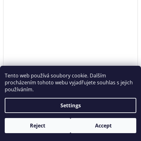
Tento web používá soubory cookie. Dalším
procházením tohoto webu vyjadřujete souhlas s jejich
používáním.
Settings
CAT WITH A STICK
Reject
Accept
Opening hours: Tue - Sun - 11:00 -19:00
€297,85 excl. VAT
DE
€360,40