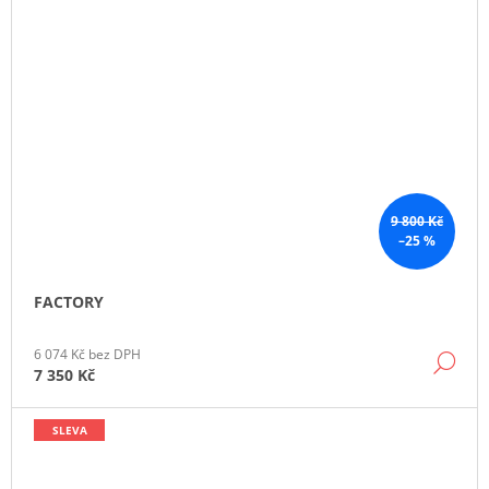
9 800 Kč
–25 %
FACTORY
6 074 Kč bez DPH
DE
7 350 Kč
SLEVA