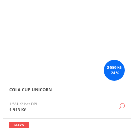
2 550 Kč
–24 %
COLA CUP UNICORN
1 581 Kč bez DPH
DE
1 913 Kč
SLEVA