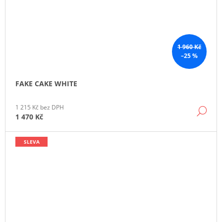
1 960 Kč
–25 %
FAKE CAKE WHITE
1 215 Kč bez DPH
DE
1 470 Kč
SLEVA