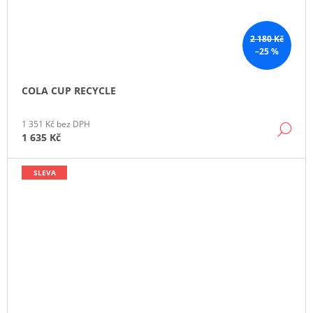
2 180 Kč
–25 %
COLA CUP RECYCLE
1 351 Kč bez DPH
DE
1 635 Kč
SLEVA