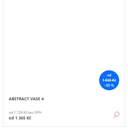
od
1 820 Kč
–25 %
ABSTRACT VASE 4
od 1 128 Kč bez DPH
DE
od
1 365 Kč