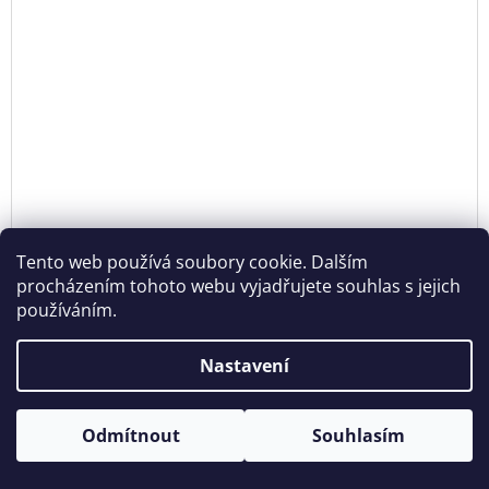
Tento web používá soubory cookie. Dalším
procházením tohoto webu vyjadřujete souhlas s jejich
980 Kč
používáním.
–25 %
Nastavení
FAST COLLECTION / JUICE CUP
607 Kč bez DPH
DE
Otevírací doba: Úterý - Neděle 11:00 - 19:00 ⎮ Pátek 6.8. - Neděle
Odmítnout
Souhlasím
735 Kč
9.8. 2026 z provozních důvodů zavřeno.