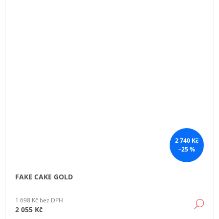
2 740 Kč
–25 %
FAKE CAKE GOLD
1 698 Kč bez DPH
DE
2 055 Kč