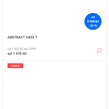
od
2 100 Kč
–25 %
ABSTRACT VASE 7
od 1 302 Kč bez DPH
DE
od
1 575 Kč
SLEVA