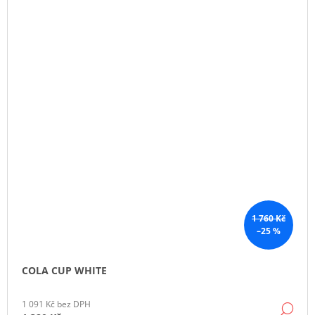
1 760 Kč
–25 %
COLA CUP WHITE
1 091 Kč bez DPH
DE