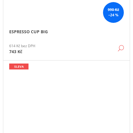
990 Kč
–24 %
ESPRESSO CUP BIG
614 Kč bez DPH
DE
743 Kč
SLEVA