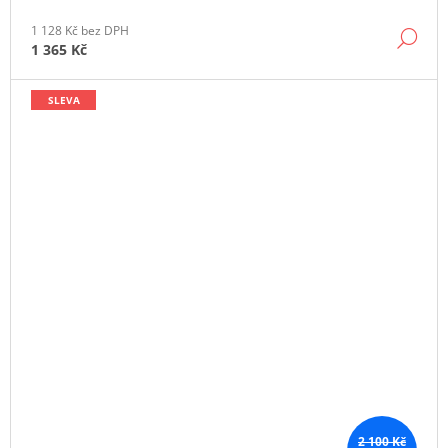
1 128 Kč bez DPH
DE
1 365 Kč
SLEVA
2 100 Kč