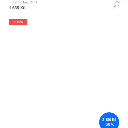
1 351 Kč bez DPH
DE
1 635 Kč
SLEVA
2 180 Kč
–25 %