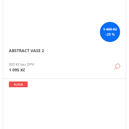
1 460 Kč
–25 %
ABSTRACT VASE 2
905 Kč bez DPH
DE
1 095 Kč
SLEVA