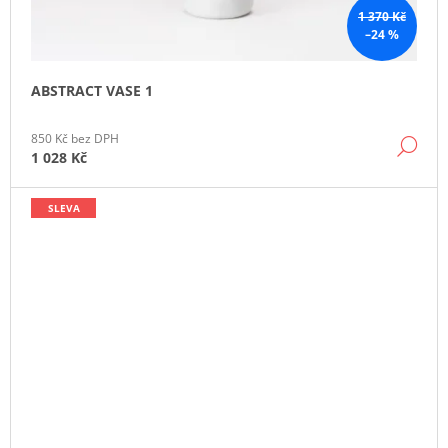
1 370 Kč
–24 %
ABSTRACT VASE 1
850 Kč bez DPH
DE
1 028 Kč
SLEVA