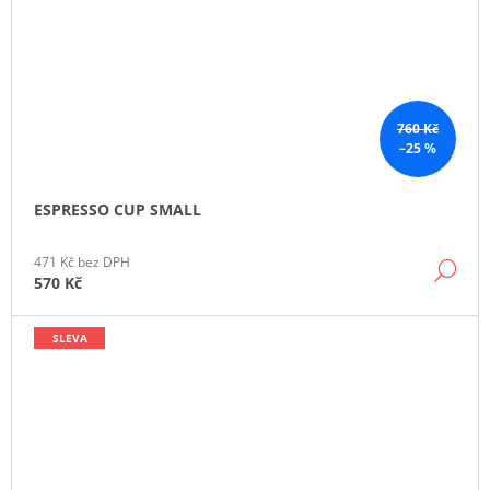
760 Kč
–25 %
ESPRESSO CUP SMALL
471 Kč bez DPH
DE
570 Kč
SLEVA