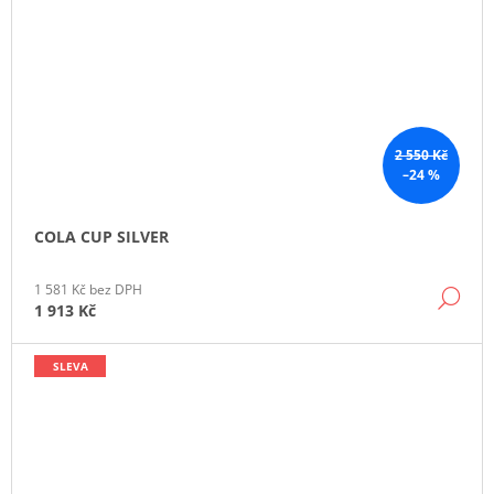
2 550 Kč
–24 %
COLA CUP SILVER
1 581 Kč bez DPH
DE
1 913 Kč
SLEVA