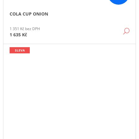
COLA CUP ONION
1 351 Kč bez DPH
DE
1 635 Kč
SLEVA