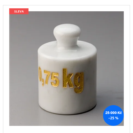
P
A
V
SLEVA
R
J
Ý
O
Í
P
D
T
I
U
?
S
K
P
T
R
Ů
O
D
HLEDAT
U
K
T
D
O
Ů
P
O
25 000 Kč
R
–25 %
U
Č
U