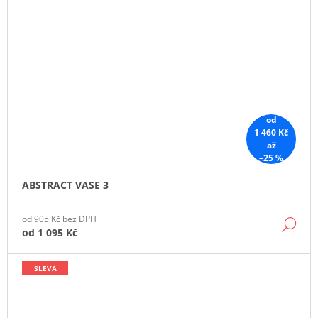
od
1 460 Kč
až
–25 %
ABSTRACT VASE 3
od 905 Kč bez DPH
DE
od
1 095 Kč
SLEVA