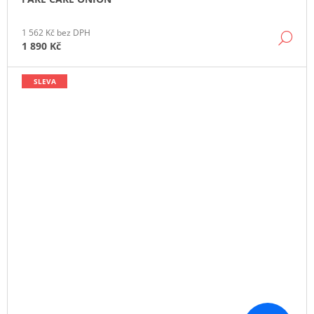
1 562 Kč bez DPH
DE
1 890 Kč
SLEVA