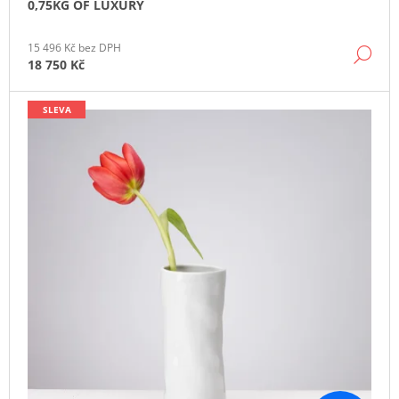
0,75KG OF LUXURY
J
E
M
15 496 Kč bez DPH
DE
E
18 750 Kč
SLEVA