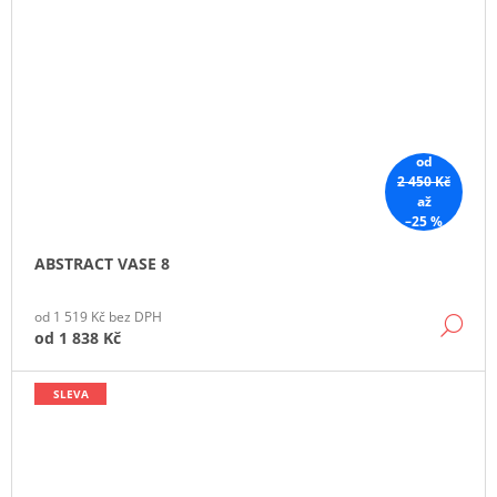
od
2 450 Kč
až
–25 %
ABSTRACT VASE 8
od 1 519 Kč bez DPH
DE
od
1 838 Kč
SLEVA