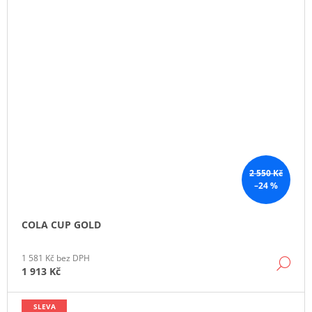
2 550 Kč
–24 %
COLA CUP GOLD
1 581 Kč bez DPH
DE
1 913 Kč
SLEVA