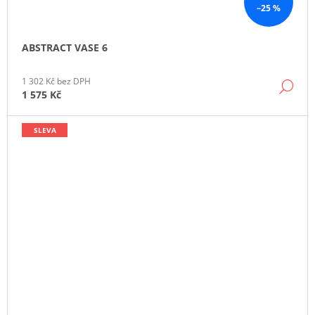
–25 %
ABSTRACT VASE 6
1 302 Kč bez DPH
DE
1 575 Kč
SLEVA