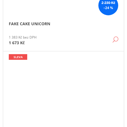
2 230 Kč
–24 %
FAKE CAKE UNICORN
1 383 Kč bez DPH
DE
1 673 Kč
SLEVA