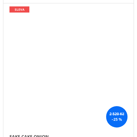
SLEVA
2 520 Kč
–25 %
FAKE CAKE ONION