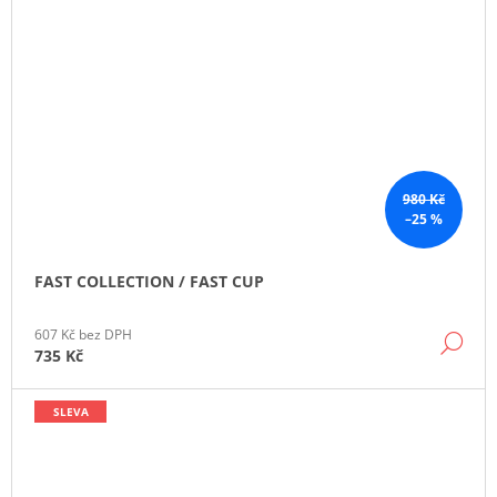
980 Kč
–25 %
FAST COLLECTION / FAST CUP
607 Kč bez DPH
DE
735 Kč
SLEVA