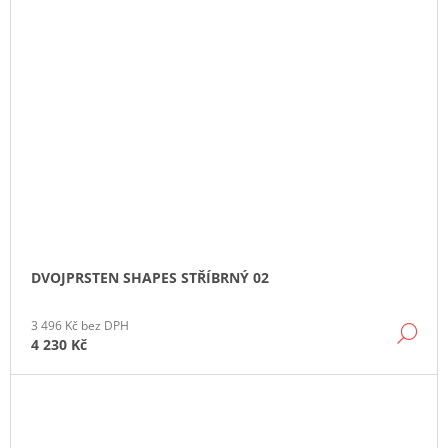
DVOJPRSTEN SHAPES STŘÍBRNÝ 02
3 496 Kč bez DPH
DE
4 230 Kč