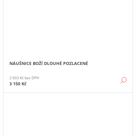
NÁUŠNICE BOŽÍ DLOUHÉ POZLACENÉ
2 603 Kč bez DPH
DE
3 150 Kč