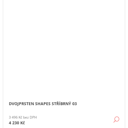
DVOJPRSTEN SHAPES STŘÍBRNÝ 03
3 496 Kč bez DPH
DE
4 230 Kč