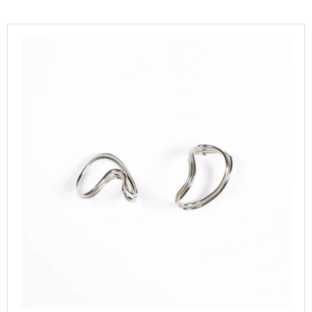
V
Ý
P
I
S
P
R
O
D
U
K
T
Ů