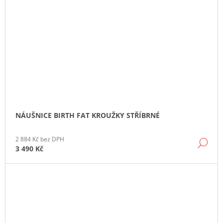
NÁUŠNICE BIRTH FAT KROUŽKY STŘÍBRNÉ
2 884 Kč bez DPH
DE
3 490 Kč