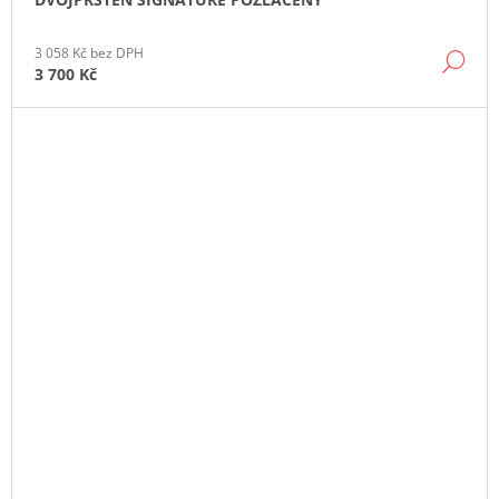
3 058 Kč bez DPH
DE
3 700 Kč