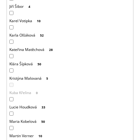
Jiří Šibor
4
Karel Votipka
10
Karla Olšáková
52
Kateřina Matěchová
28
Klára Šípková
50
Kristýna Malovaná
5
Kuba Křelina
0
Lucie Houdková
33
Maria Kobelová
50
Martin Verner
10