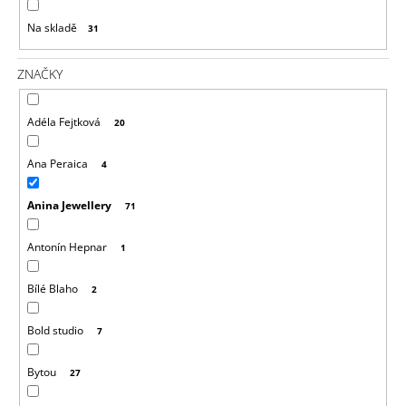
U
J
Na skladě
31
E
K
M
T
E
ZNAČKY
Ů
Adéla Fejtková
20
Ana Peraica
4
Anina Jewellery
71
Antonín Hepnar
1
Bílé Blaho
2
Bold studio
7
Bytou
27