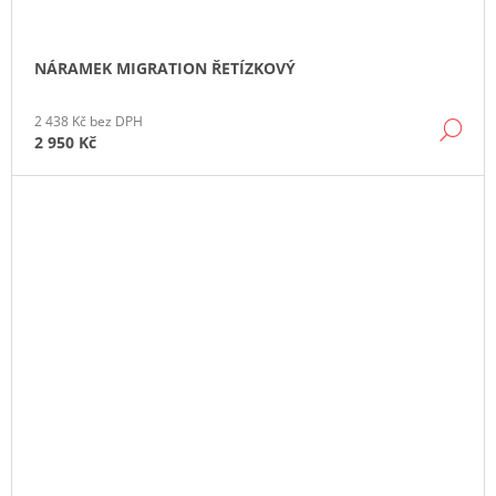
NÁRAMEK MIGRATION ŘETÍZKOVÝ
2 438 Kč bez DPH
DE
2 950 Kč