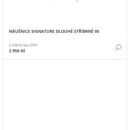
NÁUŠNICE SIGNATURE DLOUHÉ STŘÍBRNÉ 05
2 438 Kč bez DPH
DE
2 950 Kč