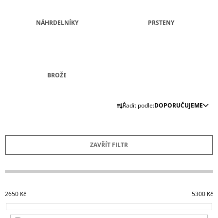
A
J
NÁHRDELNÍKY
PRSTENY
Í
T
?
BROŽE
Ř
Řadit podle:
DOPORUČUJEME
A
HLEDAT
Z
E
ZAVŘÍT FILTR
N
D
O
Í
P
P
O
R
R
2650
Kč
5300
Kč
U
O
Č
D
U