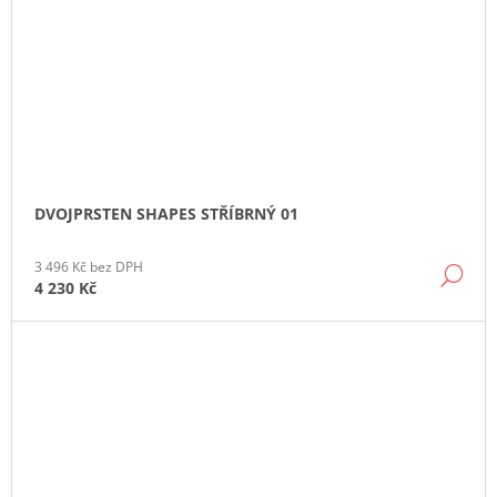
DVOJPRSTEN SHAPES STŘÍBRNÝ 01
3 496 Kč bez DPH
DE
4 230 Kč