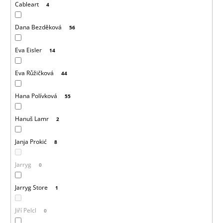
Cableart
4
Dana Bezděková
56
Eva Eisler
14
Eva Růžičková
44
Hana Polívková
55
Hanuš Lamr
2
Janja Prokić
8
Jarryg
0
Jarryg Store
1
Jiří Pelcl
0