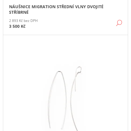
NÁUŠNICE MIGRATION STŘEDNÍ VLNY DVOJITÉ
STŘÍBRNÉ
2 893 Kč bez DPH
DE
3 500 Kč