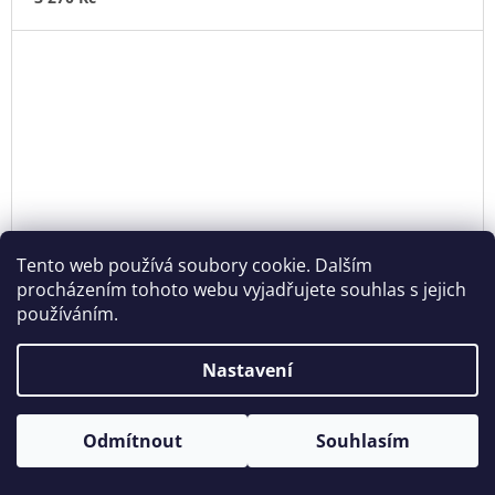
Tento web používá soubory cookie. Dalším
procházením tohoto webu vyjadřujete souhlas s jejich
používáním.
Nastavení
Otevírací doba: Úterý - Neděle 11:00 - 19:00 ⎮ Pátek 6.8. - Neděle
Odmítnout
Souhlasím
9.8. 2026 z provozních důvodů zavřeno.