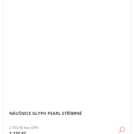
NÁUŠNICE GLYPH PEARL STŘÍBRNÉ
2 702 Kč bez DPH
DE
3 270 Kč