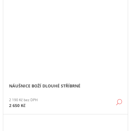
NÁUŠNICE BOŽÍ DLOUHÉ STŘÍBRNÉ
2 190 Kč bez DPH
DE
2 650 Kč