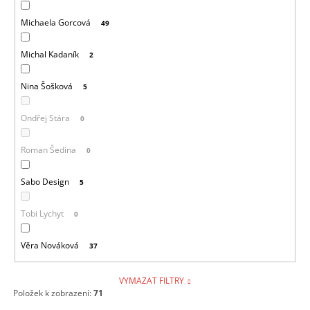
Michaela Gorcová
49
Michal Kadaník
2
Nina Šošková
5
Ondřej Stára
0
Roman Šedina
0
Sabo Design
5
Tobi Lychyt
0
Věra Nováková
37
VYMAZAT FILTRY
Položek k zobrazení:
71