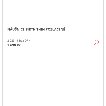
NÁUŠNICE BIRTH THIN POZLACENÉ
2 223 Kč bez DPH
DE
2 690 Kč