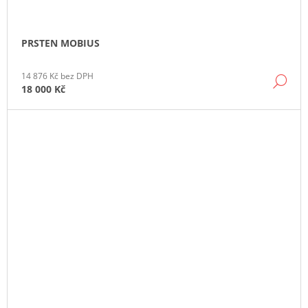
PRSTEN MOBIUS
14 876 Kč bez DPH
DE
18 000 Kč