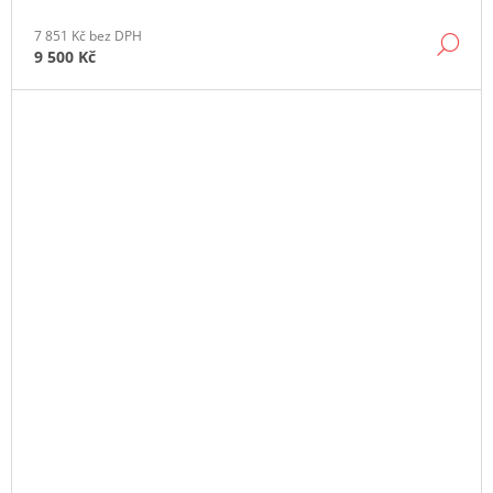
7 851 Kč bez DPH
DE
9 500 Kč