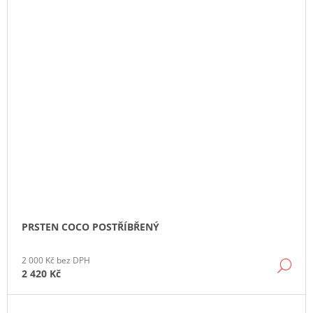
PRSTEN COCO POSTŘÍBŘENÝ
2 000 Kč bez DPH
DE
2 420 Kč