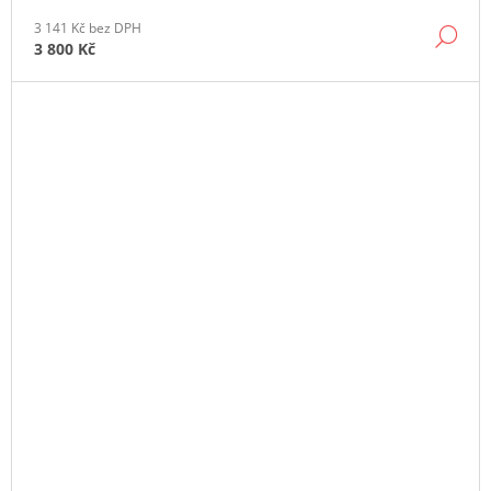
3 141 Kč bez DPH
DE
3 800 Kč