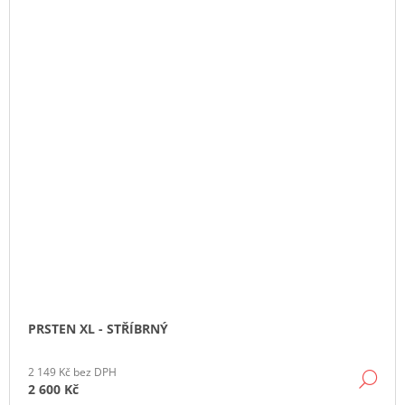
PRSTEN XL - STŘÍBRNÝ
2 149 Kč bez DPH
DE
2 600 Kč