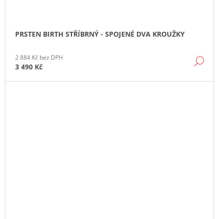
PRSTEN BIRTH STŘÍBRNÝ - SPOJENÉ DVA KROUŽKY
2 884 Kč bez DPH
DE
3 490 Kč