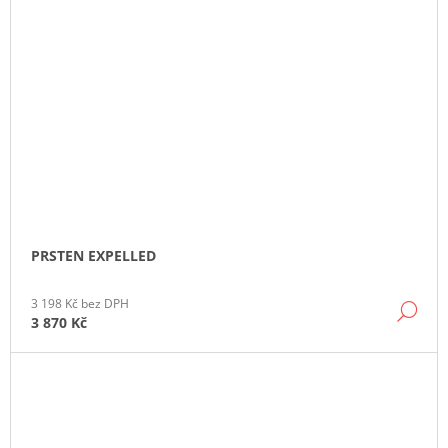
PRSTEN EXPELLED
3 198 Kč bez DPH
DE
3 870 Kč