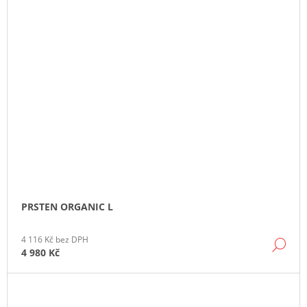
PRSTEN ORGANIC L
4 116 Kč bez DPH
DE
4 980 Kč