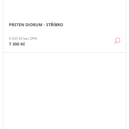
PRSTEN DIORUM - STŘÍBRO
6 033 Kč bez DPH
DE
7 300 Kč