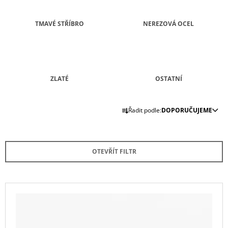
A
J
TMAVÉ STŘÍBRO
NEREZOVÁ OCEL
Í
T
?
ZLATÉ
OSTATNÍ
Ř
Řadit podle:
DOPORUČUJEME
A
HLEDAT
Z
E
OTEVŘÍT FILTR
N
D
O
Í
P
P
V
O
R
R
Ý
U
O
P
Č
D
U