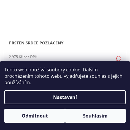
PRSTEN SRDCE POZLACENÝ
2 975 Kč bez DPH
DE
3 600 Kč
Tento web používá soubory cookie. Dalším
procházením tohoto webu vyjadřujete souhlas s jejich
používáním.
Nastavení
Otevírací doba: Úterý - Neděle 11:00 - 19:00 ⎮ Pátek 6.8. - Neděle
Odmítnout
Souhlasím
9.8. 2026 z provozních důvodů zavřeno.