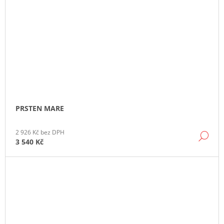
PRSTEN MARE
2 926 Kč bez DPH
DE
3 540 Kč