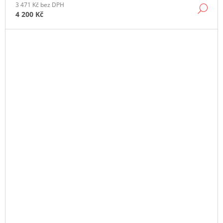
3 471 Kč bez DPH
DE
4 200 Kč