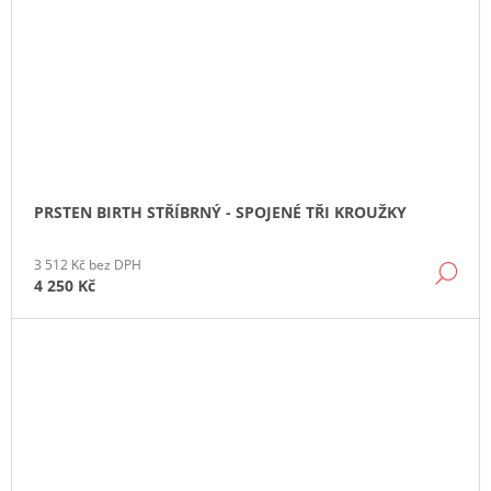
PRSTEN BIRTH STŘÍBRNÝ - SPOJENÉ TŘI KROUŽKY
3 512 Kč bez DPH
DE
4 250 Kč