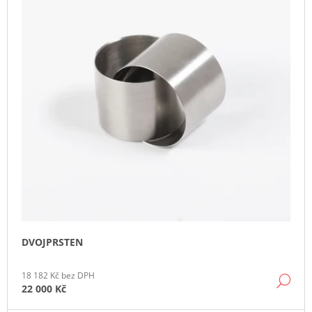
I
U
J
S
E
K
P
M
T
R
E
Ů
O
D
U
K
T
Ů
DVOJPRSTEN
18 182 Kč bez DPH
DE
22 000 Kč