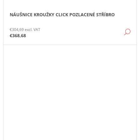
NÁUŠNICE KROUŽKY CLICK POZLACENÉ STŘÍBRO
€304,69 excl. VAT
DE
€368,68