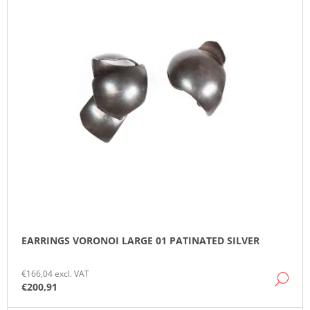
T
O
T
O
M
I
F
M
N
E
P
N
G
R
D
O
D
U
C
T
S
EARRINGS VORONOI LARGE 01 PATINATED SILVER
€166,04 excl. VAT
DE
€200,91