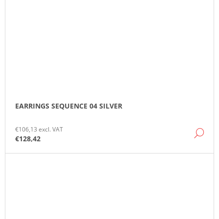
EARRINGS SEQUENCE 04 SILVER
€106,13 excl. VAT
DE
€128,42