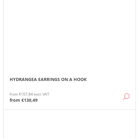
HYDRANGEA EARRINGS ON A HOOK
from €107,84 excl. VAT
DE
from
€130,49