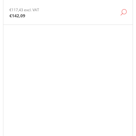
€117,43 excl. VAT
DE
€142,09