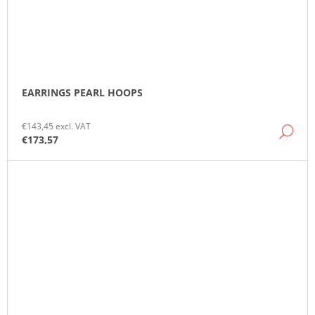
EARRINGS PEARL HOOPS
€143,45 excl. VAT
DE
€173,57