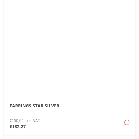
EARRINGS STAR SILVER
€150,64 excl. VAT
DE
€182,27