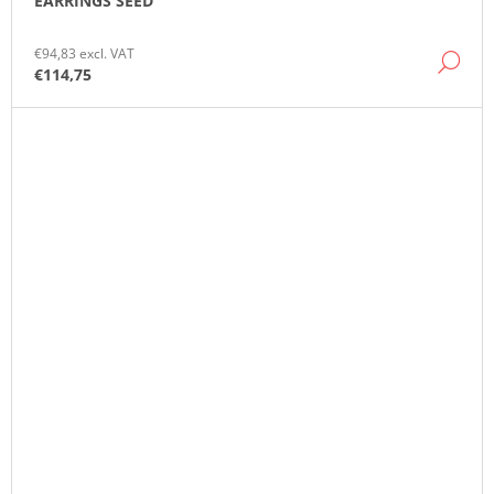
EARRINGS SEED
€94,83 excl. VAT
DE
€114,75