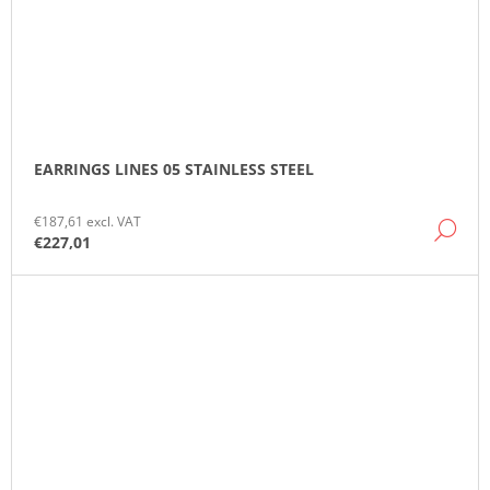
EARRINGS LINES 05 STAINLESS STEEL
€187,61 excl. VAT
DE
€227,01