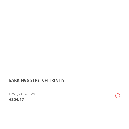
EARRINGS STRETCH TRINITY
€251,63 excl. VAT
DE
€304,47