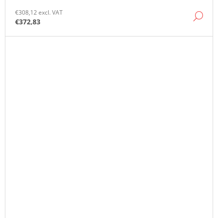
€308,12 excl. VAT
DE
€372,83