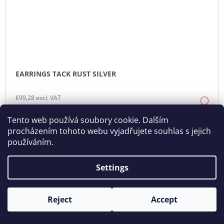
EARRINGS TACK RUST SILVER
€99,28 excl. VAT
DE
€120,13
Tento web používá soubory cookie. Dalším
procházením tohoto webu vyjadřujete souhlas s jejich
používáním.
Settings
Reject
Accept
Opening hours: Tue - Sun - 11:00 -19:00