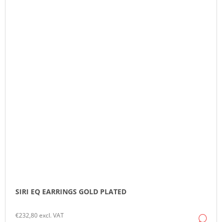
SIRI EQ EARRINGS GOLD PLATED
€232,80 excl. VAT
DE