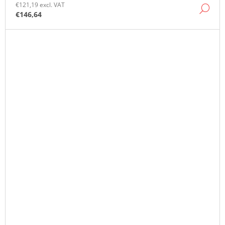
€121,19 excl. VAT
DE
€146,64