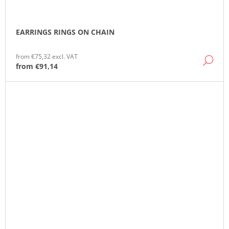
EARRINGS RINGS ON CHAIN
from €75,32 excl. VAT
DE
from
€91,14