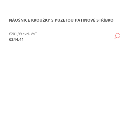
NÁUŠNICE KROUŽKY S PUZETOU PATINOVÉ STŘÍBRO
€201,99 excl. VAT
DE
€244,41