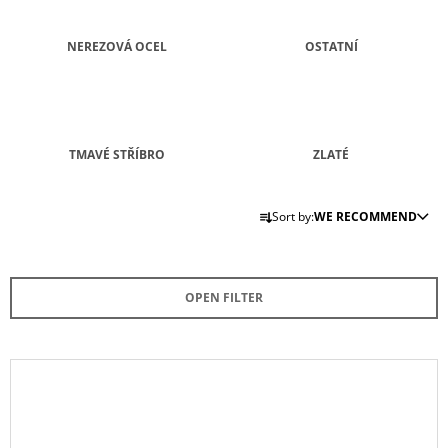
I
N
NEREZOVÁ OCEL
OSTATNÍ
G
F
O
R
TMAVÉ STŘÍBRO
ZLATÉ
?
P
Sort by:
WE RECOMMEND
R
O
D
SEARCH
OPEN FILTER
U
C
T
W
L
E
S
I
R
O
S
E
R
C