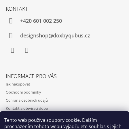
KONTAKT
+420‭ 601 002 250
designshop@doxbyqubus.cz
Facebook
Instagram
INFORMACE PRO VÁS
Jak nakupovat
Obchodní podmínky
Ochrana osobních údajů
Kontakt a otevírací doba
Doprava a platba
Tento web používá soubory cookie. Dalším
O nás
procházením tohoto webu vyjadřujete souhlas s jejich