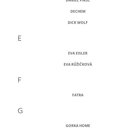
DANIEL PIRŠČ
DECHEM
DICK WOLF
E
EVA EISLER
EVA RŮŽIČKOVÁ
F
FATRA
G
GORKA HOME