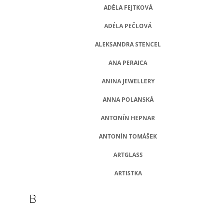
ADÉLA FEJTKOVÁ
A
J
ADÉLA PEČLOVÁ
Í
ALEKSANDRA STENCEL
T
?
ANA PERAICA
ANINA JEWELLERY
ANNA POLANSKÁ
HLEDAT
ANTONÍN HEPNAR
ANTONÍN TOMÁŠEK
D
ARTGLASS
O
P
ARTISTKA
O
R
B
U
Č
U