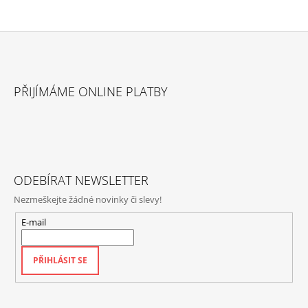
Z
Á
PŘIJÍMÁME ONLINE PLATBY
P
A
T
Í
ODEBÍRAT NEWSLETTER
Nezmeškejte žádné novinky či slevy!
E-mail
PŘIHLÁSIT SE