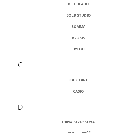
BÍLÉ BLAHO
J
E
BOLD STUDIO
M
E
BOMMA
BROKIS
BYTOU
C
CABLEART
CASIO
D
DANA BEZDĚKOVÁ