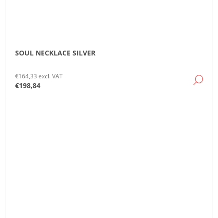
SOUL NECKLACE SILVER
€164,33 excl. VAT
DE
€198,84