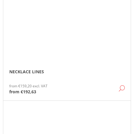
NECKLACE LINES
from €159,20 excl. VAT
DE
from
€192,63