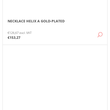
NECKLACE HELIX A GOLD-PLATED
€126,67 excl. VAT
DE
€153,27