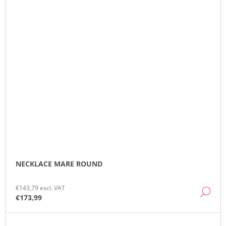
NECKLACE MARE ROUND
€143,79 excl. VAT
DE
€173,99