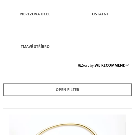
I
N
NEREZOVÁ OCEL
OSTATNÍ
G
F
O
R
TMAVÉ STŘÍBRO
?
P
Sort by:
WE RECOMMEND
R
O
D
SEARCH
OPEN FILTER
U
C
T
W
L
E
S
I
R
O
S
E
R
C