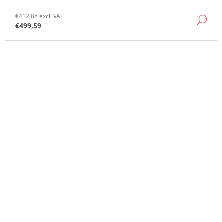
€412,88 excl. VAT
DE
€499,59