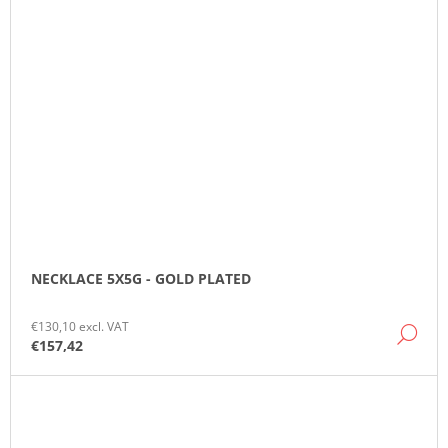
NECKLACE 5X5G - GOLD PLATED
€130,10 excl. VAT
DE
€157,42