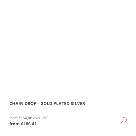
CHAIN DROP - GOLD PLATED SILVER
from €154,06 excl. VAT
DE
from
€186,41