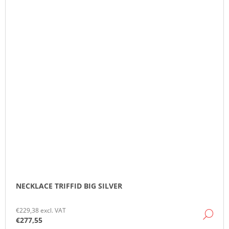
NECKLACE TRIFFID BIG SILVER
€229,38 excl. VAT
DE
€277,55