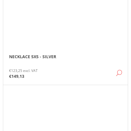
NECKLACE 5X5 - SILVER
€123,25 excl. VAT
DE
€149,13