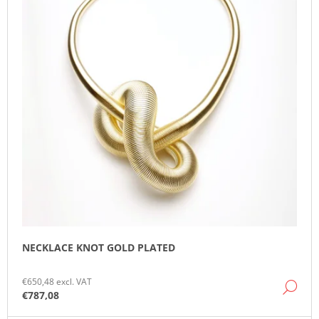
T
O
T
O
M
I
F
M
N
E
P
N
G
R
D
O
D
U
C
T
S
NECKLACE KNOT GOLD PLATED
€650,48 excl. VAT
DE
€787,08