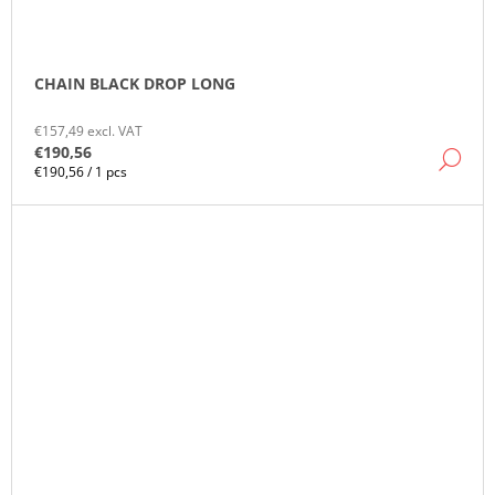
CHAIN BLACK DROP LONG
€157,49 excl. VAT
€190,56
DE
Measure
€190,56 / 1 pcs
price: