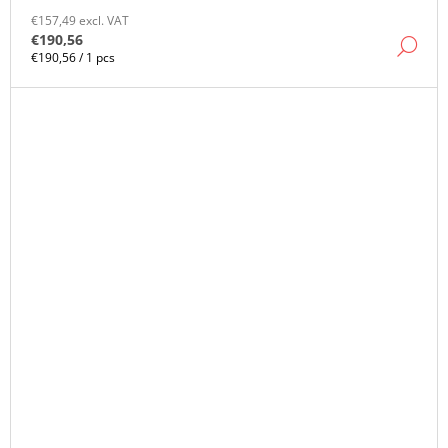
€157,49 excl. VAT
€190,56
DE
Measure
€190,56 / 1 pcs
price: