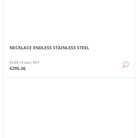
NECKLACE ENDLESS STAINLESS STEEL
€244,10 excl. VAT
DE
€295,36