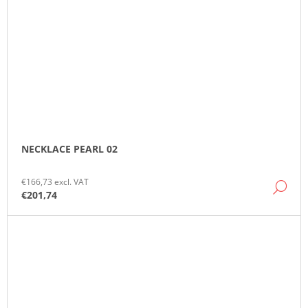
NECKLACE PEARL 02
€166,73 excl. VAT
DE
€201,74