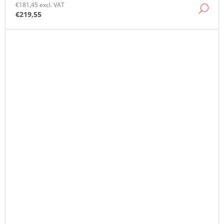
€181,45 excl. VAT
DE
€219,55