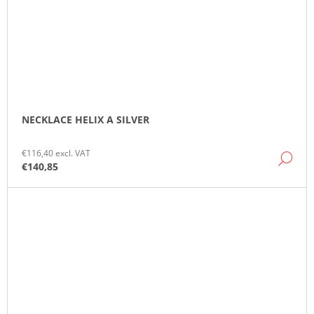
NECKLACE HELIX A SILVER
€116,40 excl. VAT
DE
€140,85