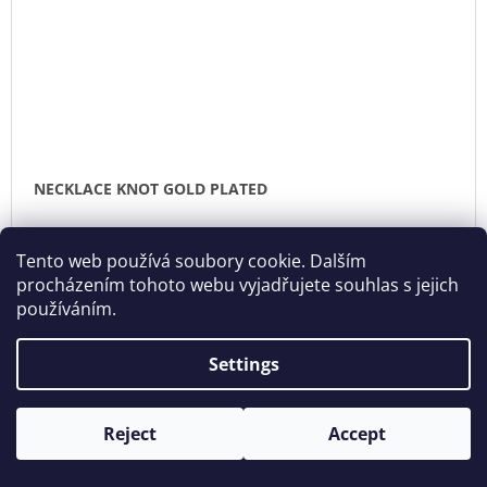
NECKLACE KNOT GOLD PLATED
€154,06 excl. VAT
DE
Tento web používá soubory cookie. Dalším
€186,41
procházením tohoto webu vyjadřujete souhlas s jejich
používáním.
Settings
Reject
Accept
Opening hours: Tue - Sun - 11:00 -19:00