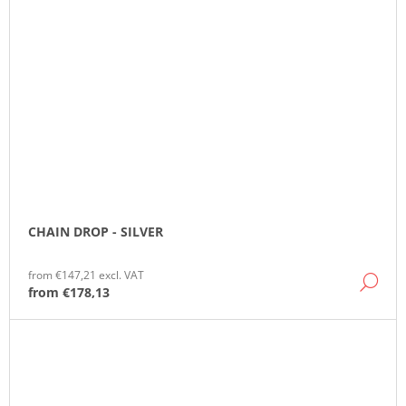
CHAIN DROP - SILVER
from €147,21 excl. VAT
DE
from
€178,13