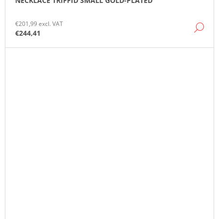
NECKLACE TRIFFID SMALL GOLD-PLATED
€201,99 excl. VAT
DE
€244,41