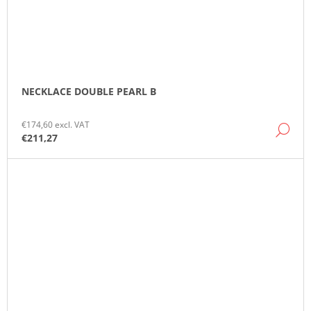
NECKLACE DOUBLE PEARL B
€174,60 excl. VAT
DE
€211,27