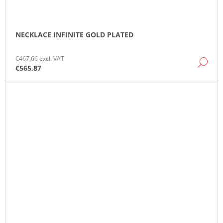
NECKLACE INFINITE GOLD PLATED
€467,66 excl. VAT
DE
€565,87